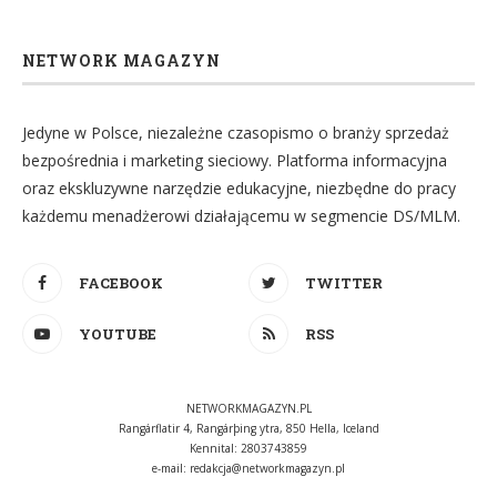
NETWORK MAGAZYN
Jedyne w Polsce, niezależne czasopismo o branży sprzedaż
bezpośrednia i marketing sieciowy. Platforma informacyjna
oraz ekskluzywne narzędzie edukacyjne, niezbędne do pracy
każdemu menadżerowi działającemu w segmencie DS/MLM.
FACEBOOK
TWITTER
YOUTUBE
RSS
NETWORKMAGAZYN.PL
Rangárflatir 4, Rangárþing ytra, 850 Hella, Iceland
Kennital: 2803743859
e-mail:
redakcja@networkmagazyn.pl