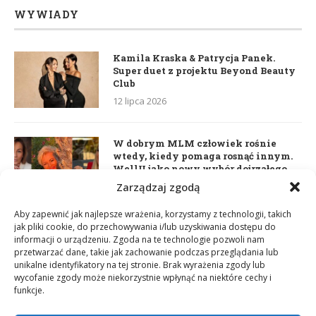
WYWIADY
Kamila Kraska & Patrycja Panek.
Super duet z projektu Beyond Beauty
Club
12 lipca 2026
W dobrym MLM człowiek rośnie
wtedy, kiedy pomaga rosnąć innym.
WellU jako nowy wybór dojrzałego
lidera
Zarządzaj zgodą
2 czerwca 2026
Aby zapewnić jak najlepsze wrażenia, korzystamy z technologii, takich
jak pliki cookie, do przechowywania i/lub uzyskiwania dostępu do
informacji o urządzeniu. Zgoda na te technologie pozwoli nam
Daria Dudzik. Kocham Cię
przetwarzać dane, takie jak zachowanie podczas przeglądania lub
17 kwietnia 2026
unikalne identyfikatory na tej stronie. Brak wyrażenia zgody lub
wycofanie zgody może niekorzystnie wpłynąć na niektóre cechy i
funkcje.