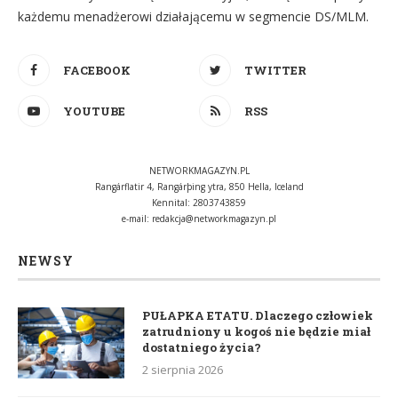
każdemu menadżerowi działającemu w segmencie DS/MLM.
FACEBOOK
TWITTER
YOUTUBE
RSS
NETWORKMAGAZYN.PL
Rangárflatir 4, Rangárþing ytra, 850 Hella, Iceland
Kennital: 2803743859
e-mail:
redakcja@networkmagazyn.pl
NEWSY
PUŁAPKA ETATU. Dlaczego człowiek
zatrudniony u kogoś nie będzie miał
dostatniego życia?
2 sierpnia 2026