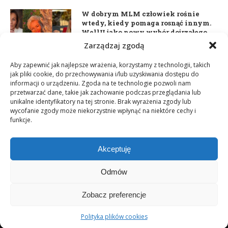
W dobrym MLM człowiek rośnie
wtedy, kiedy pomaga rosnąć innym.
WellU jako nowy wybór dojrzałego
lidera
Zarządzaj zgodą
2 czerwca 2026
Aby zapewnić jak najlepsze wrażenia, korzystamy z technologii, takich
jak pliki cookie, do przechowywania i/lub uzyskiwania dostępu do
informacji o urządzeniu. Zgoda na te technologie pozwoli nam
Daria Dudzik. Kocham Cię
przetwarzać dane, takie jak zachowanie podczas przeglądania lub
17 kwietnia 2026
unikalne identyfikatory na tej stronie. Brak wyrażenia zgody lub
wycofanie zgody może niekorzystnie wpłynąć na niektóre cechy i
funkcje.
Akceptuję
Odmów
Zobacz preferencje
Copyright © 2003-2025 Network Magazyn | Powered by
GT Media
World
Polityka plików cookies