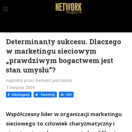
Determinanty sukcesu. Dlaczego
w marketingu sieciowym
„prawdziwym bogactwem jest
stan umysłu”?
napisany przez Bernard Jastrzębski
7 sierpnia 2009
Udostępnij
Tweetnij
688
Współczesny lider w organizacji marketingu
sieciowego to człowiek charyzmatyczny i