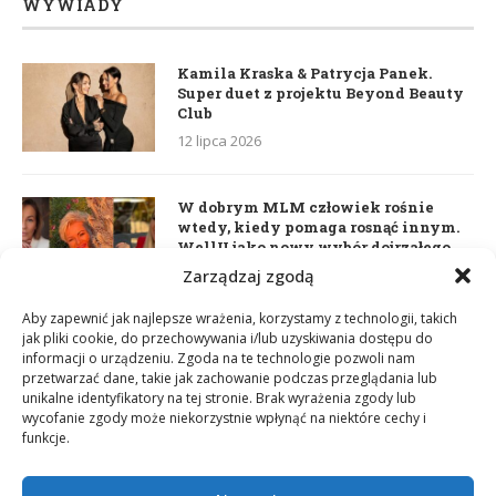
WYWIADY
Kamila Kraska & Patrycja Panek.
Super duet z projektu Beyond Beauty
Club
12 lipca 2026
W dobrym MLM człowiek rośnie
wtedy, kiedy pomaga rosnąć innym.
WellU jako nowy wybór dojrzałego
lidera
Zarządzaj zgodą
2 czerwca 2026
Aby zapewnić jak najlepsze wrażenia, korzystamy z technologii, takich
jak pliki cookie, do przechowywania i/lub uzyskiwania dostępu do
informacji o urządzeniu. Zgoda na te technologie pozwoli nam
Daria Dudzik. Kocham Cię
przetwarzać dane, takie jak zachowanie podczas przeglądania lub
17 kwietnia 2026
unikalne identyfikatory na tej stronie. Brak wyrażenia zgody lub
wycofanie zgody może niekorzystnie wpłynąć na niektóre cechy i
funkcje.