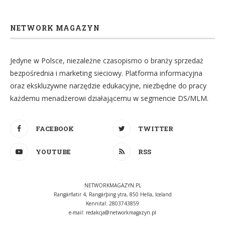
NETWORK MAGAZYN
Jedyne w Polsce, niezależne czasopismo o branży sprzedaż
bezpośrednia i marketing sieciowy. Platforma informacyjna
oraz ekskluzywne narzędzie edukacyjne, niezbędne do pracy
każdemu menadżerowi działającemu w segmencie DS/MLM.
FACEBOOK
TWITTER
YOUTUBE
RSS
NETWORKMAGAZYN.PL
Rangárflatir 4, Rangárþing ytra, 850 Hella, Iceland
Kennital: 2803743859
e-mail:
redakcja@networkmagazyn.pl