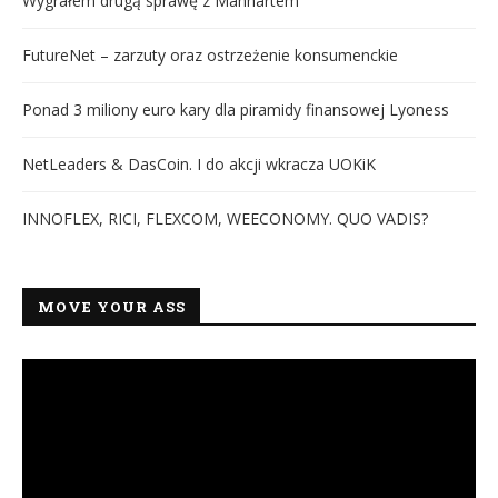
Wygrałem drugą sprawę z Manhartem
FutureNet – zarzuty oraz ostrzeżenie konsumenckie
Ponad 3 miliony euro kary dla piramidy finansowej Lyoness
NetLeaders & DasCoin. I do akcji wkracza UOKiK
INNOFLEX, RICI, FLEXCOM, WEECONOMY. QUO VADIS?
MOVE YOUR ASS