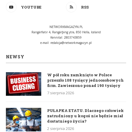
YOUTUBE
RSS
NETWORKMAGAZYN.PL
Rangárflatir 4, Rangárþing ytra, 850 Hella, Iceland
Kennital: 2803743859
e-mail:
redakcja@networkmagazyn.pl
NEWSY
W pół roku zamknięto w Polsce
przeszło 108 tysięcy jednoosobowych
firm. Zawieszono ponad 190 tysięcy
7 sierpnia 2026
PUŁAPKA ETATU. Dlaczego człowiek
zatrudniony u kogoś nie będzie miał
dostatniego życia?
2 sierpnia 2026