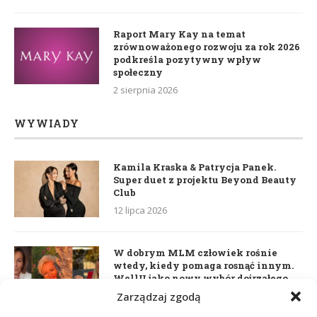
Raport Mary Kay na temat
zrównoważonego rozwoju za rok 2026
podkreśla pozytywny wpływ
społeczny
2 sierpnia 2026
WYWIADY
Kamila Kraska & Patrycja Panek.
Super duet z projektu Beyond Beauty
Club
12 lipca 2026
W dobrym MLM człowiek rośnie
wtedy, kiedy pomaga rosnąć innym.
WellU jako nowy wybór dojrzałego
lidera
Zarządzaj zgodą
2 czerwca 2026