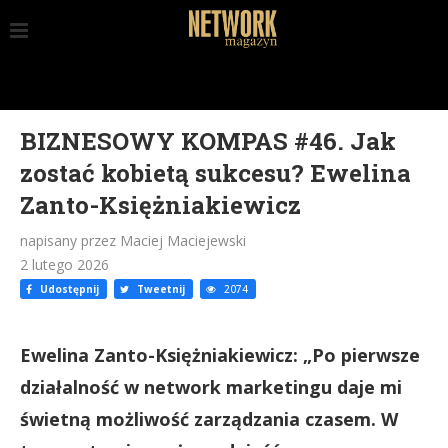
BIZNESOWY KOMPAS #46. Jak
zostać kobietą sukcesu? Ewelina
Zanto-Księżniakiewicz
napisany przez Maciej Maciejewski
2 lutego 2026
Udostępnij
Tweetnij
2074
Ewelina Zanto-Księżniakiewicz: „Po pierwsze
działalność w network marketingu daje mi
świetną możliwość zarządzania czasem. W