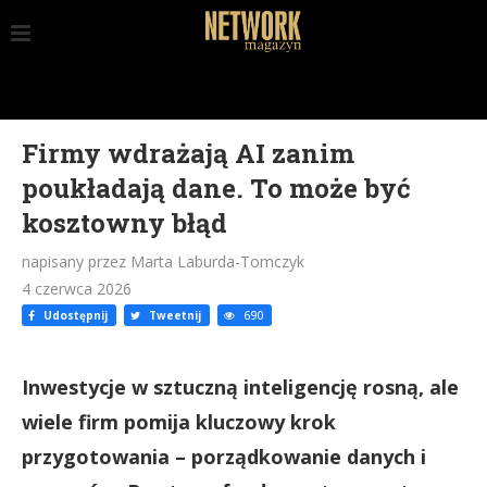
Firmy wdrażają AI zanim
poukładają dane. To może być
kosztowny błąd
napisany przez Marta Laburda-Tomczyk
4 czerwca 2026
Udostępnij
Tweetnij
690
Inwestycje w sztuczną inteligencję rosną, ale
wiele firm pomija kluczowy krok
przygotowania – porządkowanie danych i