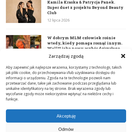
Kamila Kraska & Patrycja Panek.
Super duet z projektu Beyond Beauty
Club
12 lipca 2026
W dobrym MLM człowiek rośnie
wtedy, kiedy pomaga rosnąć innym.
WellU jako nowy wybór dojrzałego
lidera
Zarządzaj zgodą
2 czerwca 2026
Aby zapewnić jak najlepsze wrażenia, korzystamy z technologii, takich
jak pliki cookie, do przechowywania i/lub uzyskiwania dostępu do
informacji o urządzeniu. Zgoda na te technologie pozwoli nam
Daria Dudzik. Kocham Cię
przetwarzać dane, takie jak zachowanie podczas przeglądania lub
17 kwietnia 2026
unikalne identyfikatory na tej stronie. Brak wyrażenia zgody lub
wycofanie zgody może niekorzystnie wpłynąć na niektóre cechy i
funkcje.
Akceptuję
Odmów