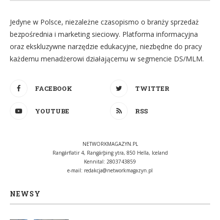
Jedyne w Polsce, niezależne czasopismo o branży sprzedaż
bezpośrednia i marketing sieciowy. Platforma informacyjna
oraz ekskluzywne narzędzie edukacyjne, niezbędne do pracy
każdemu menadżerowi działającemu w segmencie DS/MLM.
FACEBOOK
TWITTER
YOUTUBE
RSS
NETWORKMAGAZYN.PL
Rangárflatir 4, Rangárþing ytra, 850 Hella, Iceland
Kennital: 2803743859
e-mail:
redakcja@networkmagazyn.pl
NEWSY