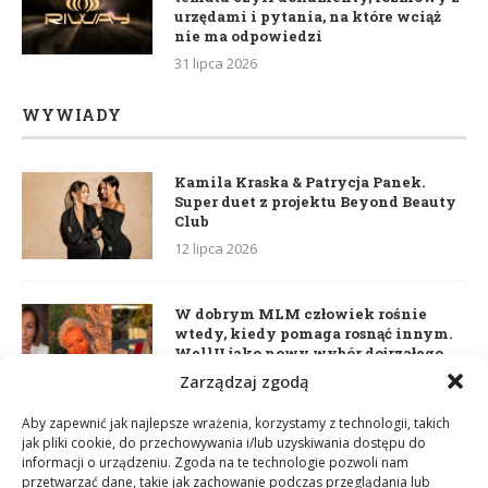
urzędami i pytania, na które wciąż
nie ma odpowiedzi
31 lipca 2026
WYWIADY
Kamila Kraska & Patrycja Panek.
Super duet z projektu Beyond Beauty
Club
12 lipca 2026
W dobrym MLM człowiek rośnie
wtedy, kiedy pomaga rosnąć innym.
WellU jako nowy wybór dojrzałego
lidera
Zarządzaj zgodą
2 czerwca 2026
Aby zapewnić jak najlepsze wrażenia, korzystamy z technologii, takich
jak pliki cookie, do przechowywania i/lub uzyskiwania dostępu do
informacji o urządzeniu. Zgoda na te technologie pozwoli nam
Daria Dudzik. Kocham Cię
przetwarzać dane, takie jak zachowanie podczas przeglądania lub