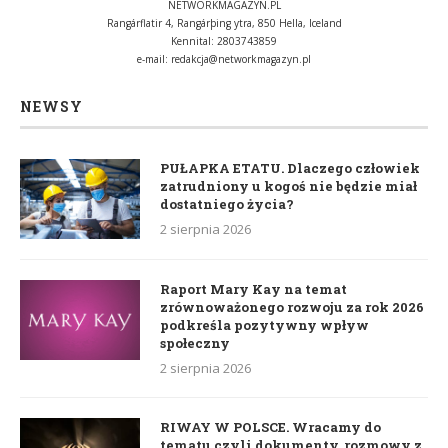
NETWORKMAGAZYN.PL
Rangárflatir 4, Rangárþing ytra, 850 Hella, Iceland
Kennital: 2803743859
e-mail:
redakcja@networkmagazyn.pl
NEWSY
PUŁAPKA ETATU. Dlaczego człowiek
zatrudniony u kogoś nie będzie miał
dostatniego życia?
2 sierpnia 2026
Raport Mary Kay na temat
zrównoważonego rozwoju za rok 2026
podkreśla pozytywny wpływ
społeczny
2 sierpnia 2026
RIWAY W POLSCE. Wracamy do
tematu czyli dokumenty, rozmowy z