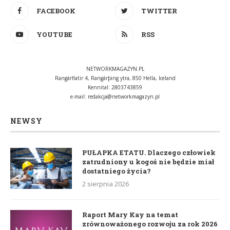
FACEBOOK
TWITTER
YOUTUBE
RSS
NETWORKMAGAZYN.PL
Rangárflatir 4, Rangárþing ytra, 850 Hella, Iceland
Kennital: 2803743859
e-mail:
redakcja@networkmagazyn.pl
NEWSY
PUŁAPKA ETATU. Dlaczego człowiek
zatrudniony u kogoś nie będzie miał
dostatniego życia?
2 sierpnia 2026
Raport Mary Kay na temat
zrównoważonego rozwoju za rok 2026