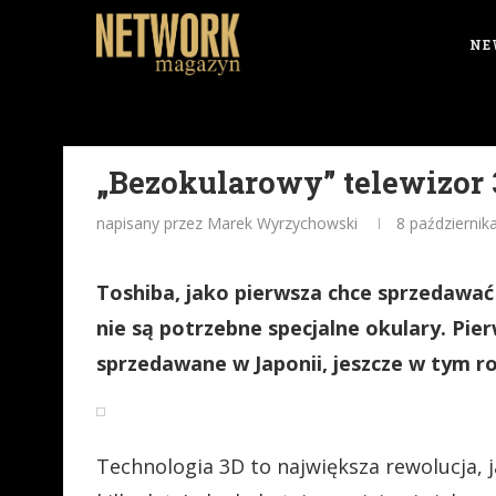
NE
„Bezokularowy” telewizor
napisany przez Marek Wyrzychowski
8 październik
Toshiba, jako pierwsza chce sprzedawać
nie są potrzebne specjalne okulary. P
sprzedawane w Japonii, jeszcze w tym r
Technologia 3D to największa rewolucja, j