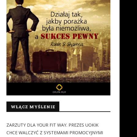
WŁĄCZ MYŚLENIE
ZARZUTY DLA YOUR FIT WAY. PREZES UOKIK
CHCE WALCZYĆ Z SYSTEMAMI PROMOCYJNYMI