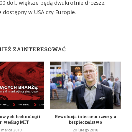
0 dol., większe będą dwukrotnie droższe.
e dostępny w USA czy Europie.
NIEŻ ZAINTERESOWAĆ
mowych technologii
Rewolucja internetu rzeczy a
Na
r. według MIT
bezpieczeństwo
9 marca 2018
20 lutego 2018