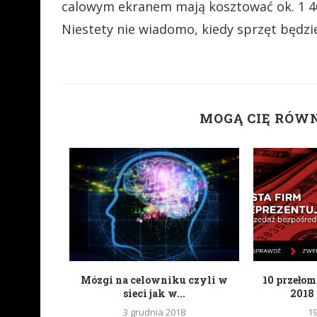
calowym ekranem mają kosztować ok. 1 40
Niestety nie wiadomo, kiedy sprzęt będzi
MOGĄ CIĘ RÓW
tknięciem
Mózgi na celowniku czyli w
10 przeło
a
sieci jak w...
2018 
6
3 grudnia 2018
1