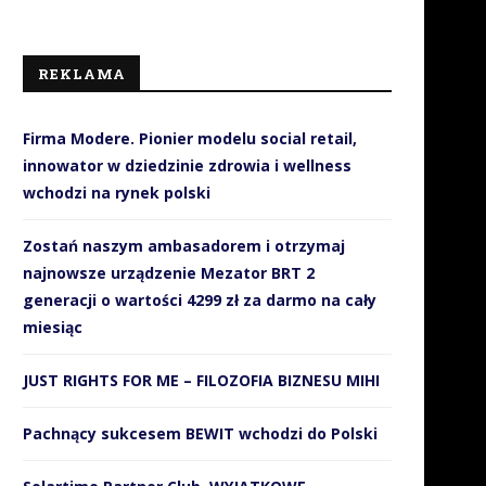
REKLAMA
Firma Modere. Pionier modelu social retail,
innowator w dziedzinie zdrowia i wellness
wchodzi na rynek polski
Zostań naszym ambasadorem i otrzymaj
najnowsze urządzenie Mezator BRT 2
generacji o wartości 4299 zł za darmo na cały
miesiąc
JUST RIGHTS FOR ME – FILOZOFIA BIZNESU MIHI
jbardziej luksusowy telewizor
HP DeskJet z systemem sta
Pachnący sukcesem BEWIT wchodzi do Polski
OLED?
zasilania w atrament
12 listopada 2017
13 czerwca 2017