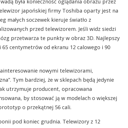
szą wadą była konieczność oglądania obrazu przez
elewizor japońskiej firmy Toshiba oparty jest na
eg małych soczewek kieruje światło z
lizowanych przed telewizorem. Jeśli widz siedzi
mózg przetwarza te punkty w obraz 3D. Najlepszy
i 65 centymetrów od ekranu 12 calowego i 90
 zainteresowanie nowymi telewizorami,
zna”. Tym bardziej, że w sklepach będą jedynie
. Jak utrzymuje producent, opracowana
wansowana, by stosować ją w modelach o większej
rototyp o przekątnej 56 cali.
onii pod koniec grudnia. Telewizory z 12