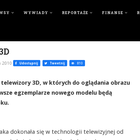
WSY
WYWIADY
REPORTAŻE
FINANSE
 3D
a 2010
Udostępnij
Tweetnij
810
 telewizory 3D, w których do oglądania obrazu
ierwsze egzemplarze nowego modelu będą
oku.
aka dokonała się w technologii telewizyjnej od