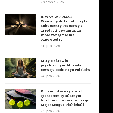
2 sierpnia 2026
RIWAY W POLSCE.
Wracamy do tematu czyli
dokumenty, rozmowy z
urzędami i pytania, na
które wciąż nie ma
odpowiedzi
31 lipca 2026
Mity o zdrowiu
psychicznym: blokada
rozwoju osobistego Polaków
24 lipca 2026
Koncern Amway został
sponsorem tytularnym
finału sezonu zasadniczego
Major League Pickleball
22 lipca 2026