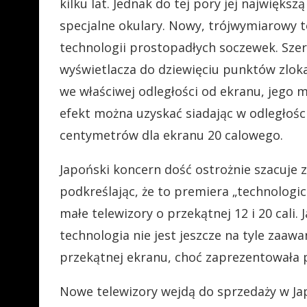
kilku lat. Jednak do tej pory jej najwięk
specjalne okulary. Nowy, trójwymiarowy t
technologii prostopadłych soczewek. Szer
wyświetlacza do dziewięciu punktów zloka
we właściwej odległości od ekranu, jego 
efekt można uzyskać siadając w odległośc
centymetrów dla ekranu 20 calowego.
Japoński koncern dość ostrożnie szacuje
podkreślając, że to premiera „technologic
małe telewizory o przekątnej 12 i 20 cali
technologia nie jest jeszcze na tyle zaa
przekątnej ekranu, choć zaprezentowała p
Nowe telewizory wejdą do sprzedaży w Jap