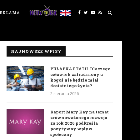
REKLAMA
NAJNOWSZE WPISY
PUŁAPKA ETATU. Dlaczego
człowiek zatrudniony u
kogoś nie będzie miał
dostatniego życia?
2 sierpnia 2026
Raport Mary Kay na temat
zrównoważonego rozwoju
za rok 2026 podkreśla
pozytywny wpływ
społeczny