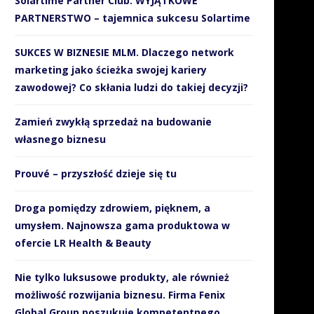
Solartime Partner Club. WYJĄTKOWE
PARTNERSTWO – tajemnica sukcesu Solartime
SUKCES W BIZNESIE MLM. Dlaczego network
marketing jako ścieżka swojej kariery
zawodowej? Co skłania ludzi do takiej decyzji?
Zamień zwykłą sprzedaż na budowanie
własnego biznesu
Prouvé – przyszłość dzieje się tu
Droga pomiędzy zdrowiem, pięknem, a
umysłem. Najnowsza gama produktowa w
ofercie LR Health & Beauty
Nie tylko luksusowe produkty, ale również
możliwość rozwijania biznesu. Firma Fenix
Global Group poszukuje kompetentnego