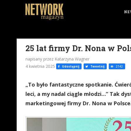
NE
25 lat firmy Dr. Nona w Pol
napisany przez Katarzyna Wagner
4 kwietnia 2025
Udostępnij
Tweetnij
2142
„To było fantastyczne spotkanie. Ćwierć
leci, a my nadal ciągle młodzi…” Tak d
marketingowej firmy Dr. Nona w Polsce