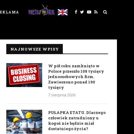
REKLAMA
NAJNOWSZE WPISY
W pół roku zamknięto w
Polsce przeszło 108 tysięcy
jednoosobowych firm.
Zawieszono ponad 190
tysięcy
7 sierpnia 2026
PUŁAPKA ETATU. Dlaczego
człowiek zatrudniony u
kogoś nie będzie miał
dostatniego życia?