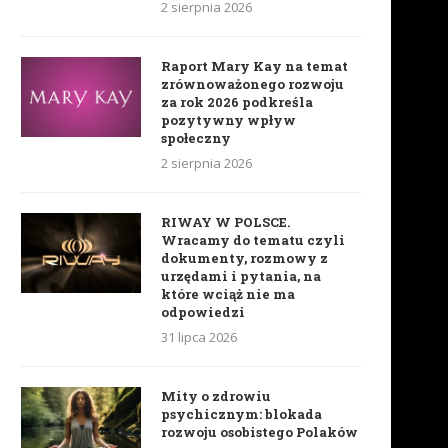
2 sierpnia 2026
Raport Mary Kay na temat
zrównoważonego rozwoju
za rok 2026 podkreśla
pozytywny wpływ
społeczny
2 sierpnia 2026
RIWAY W POLSCE.
Wracamy do tematu czyli
dokumenty, rozmowy z
urzędami i pytania, na
które wciąż nie ma
odpowiedzi
31 lipca 2026
Mity o zdrowiu
psychicznym: blokada
rozwoju osobistego Polaków