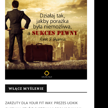
WŁĄCZ MYŚLENIE
ZARZUTY DLA YOUR FIT WAY. PREZES UOKIK