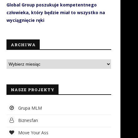
Global Group poszukuje kompetentnego
człowieka, który będzie miał to wszystko na
wyciągnięcie ręki
ARCHIWA
Projekt dōTERRA przedstawił
20 urodziny biznesu Flav
śmiałą wizję przyszłości
Polska w Karpaczu
wellness podczas...
23 marca 2026
8 kwietnia 2026
NASZE PROJEKTY
Grupa MLM
Biznesfan
Move Your Ass