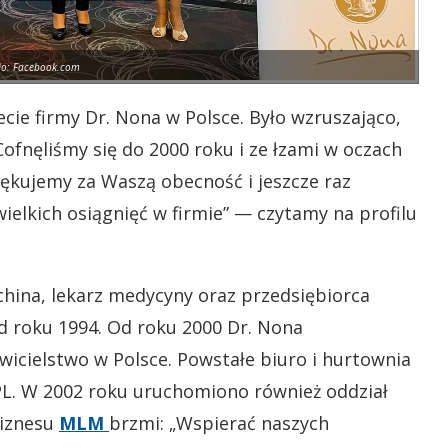
ło: Facebook.com
cie firmy Dr. Nona w Polsce. Było wzruszająco,
ofnęliśmy się do 2000 roku i ze łzami w oczach
iękujemy za Waszą obecność i jeszcze raz
elkich osiągnięć w firmie”
—
czytamy na profilu
hina, lekarz medycyny oraz przedsiębiorca
 roku 1994. Od roku 2000 Dr. Nona
wicielstwo w Polsce. Powstałe biuro i hurtownia
.-PL. W 2002 roku uruchomiono również oddział
biznesu
MLM
brzmi:
„
Wspierać naszych