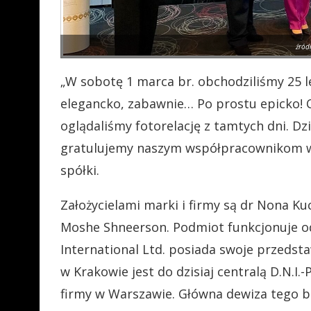
źród
„
W sobotę 1 marca br. obchodziliśmy 25 le
elegancko, zabawnie… Po prostu epicko! C
oglądaliśmy fotorelację z tamtych dni. Dz
gratulujemy naszym współpracownikom wi
spółki.
Założycielami marki i firmy są d
r Nona Kuc
Moshe Shneerson. Podmiot funkcjonuje od
International Ltd. posiada swoje przedsta
w Krakowie jest do dzisiaj centralą D.N.I
firmy w Warszawie. Główna dewiza tego 