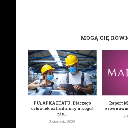
MOGĄ CIĘ RÓW
zyła swoje
PUŁAPKA ETATU. Dlaczego
Raport M
tugalii...
człowiek zatrudniony u kogoś
zrównoważo
nie...
2 
2 sierpnia 2026