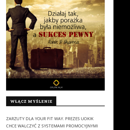
WŁĄCZ MYŚLENIE
ZARZUTY DLA YOUR FIT WAY. PREZES UOKIK
CHCE WALCZYĆ Z SYSTEMAMI PROMOCYJNYMI