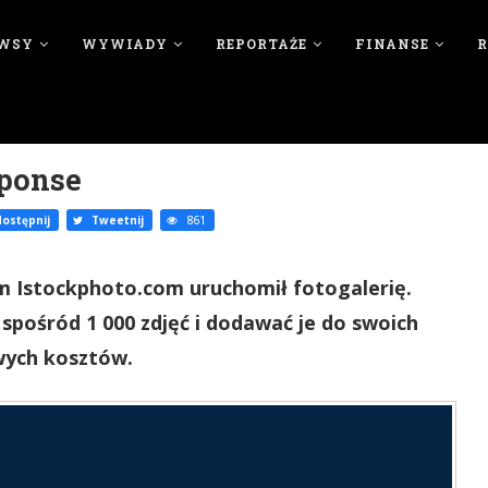
WSY
WYWIADY
REPORTAŻE
FINANSE
ponse
ostępnij
Tweetnij
861
 Istockphoto.com uruchomił fotogalerię.
spośród 1 000 zdjęć i dodawać je do swoich
wych kosztów.