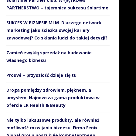
Solartime Partner Club. WYJĄTKOWE
PARTNERSTWO – tajemnica sukcesu Solartime
SUKCES W BIZNESIE MLM. Dlaczego network
marketing jako ścieżka swojej kariery
zawodowej? Co skłania ludzi do takiej decyzji?
Zamień zwykłą sprzedaż na budowanie
własnego biznesu
Prouvé – przyszłość dzieje się tu
Droga pomiędzy zdrowiem, pięknem, a
umysłem. Najnowsza gama produktowa w
ofercie LR Health & Beauty
Nie tylko luksusowe produkty, ale również
możliwość rozwijania biznesu. Firma Fenix
Global Group poszukuje kompetentnego