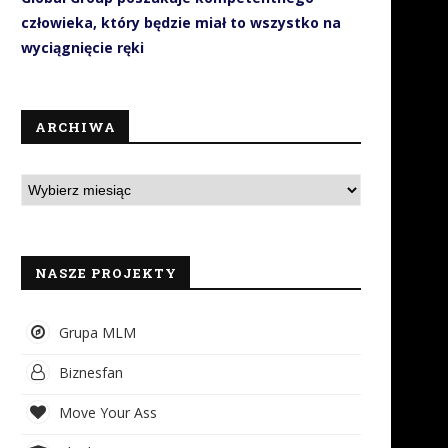
człowieka, który będzie miał to wszystko na
wyciągnięcie ręki
ARCHIWA
NASZE PROJEKTY
Grupa MLM
Mity o zdrowiu psychicznym:
Koncern Amway został
Biznesfan
blokada rozwoju osobistego
sponsorem tytularnym fin
Polaków
sezonu zasadniczego...
Move Your Ass
24 lipca 2026
22 lipca 2026