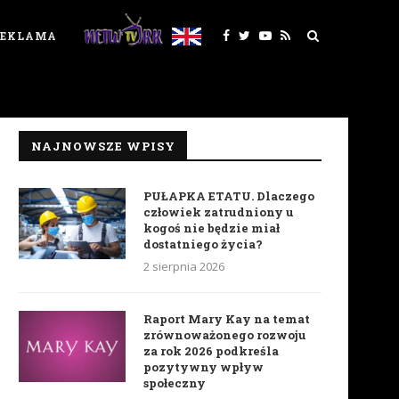
REKLAMA
NAJNOWSZE WPISY
PUŁAPKA ETATU. Dlaczego
człowiek zatrudniony u
kogoś nie będzie miał
dostatniego życia?
2 sierpnia 2026
Raport Mary Kay na temat
zrównoważonego rozwoju
za rok 2026 podkreśla
pozytywny wpływ
społeczny