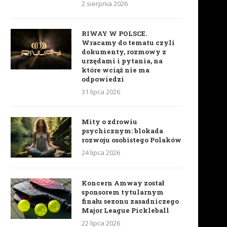
2 sierpnia 2026
RIWAY W POLSCE.
Wracamy do tematu czyli
dokumenty, rozmowy z
urzędami i pytania, na
które wciąż nie ma
odpowiedzi
31 lipca 2026
Mity o zdrowiu
psychicznym: blokada
rozwoju osobistego Polaków
24 lipca 2026
Koncern Amway został
sponsorem tytularnym
finału sezonu zasadniczego
Major League Pickleball
22 lipca 2026