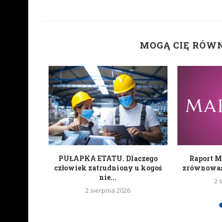
MOGĄ CIĘ RÓW
zyła swoje
PUŁAPKA ETATU. Dlaczego
Raport M
tugalii...
człowiek zatrudniony u kogoś
zrównoważo
nie...
2 
2 sierpnia 2026