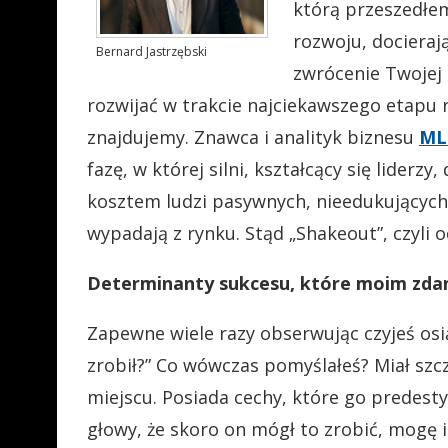
którą przeszedłem
rozwoju, docierają
Bernard Jastrzębski
zwrócenie Twojej 
rozwijać w trakcie najciekawszego etapu 
znajdujemy. Znawca i analityk biznesu
M
fazę, w której silni, kształcący się liderzy
kosztem ludzi pasywnych, nieedukujących 
wypadają z rynku. Stąd „Shakeout”, czyli o
Determinanty sukcesu, które moim zdan
Zapewne wiele razy obserwując czyjeś osią
zrobił?” Co wówczas pomyślałeś? Miał szc
miejscu. Posiada cechy, które go predest
głowy, że skoro on mógł to zrobić, mogę i 