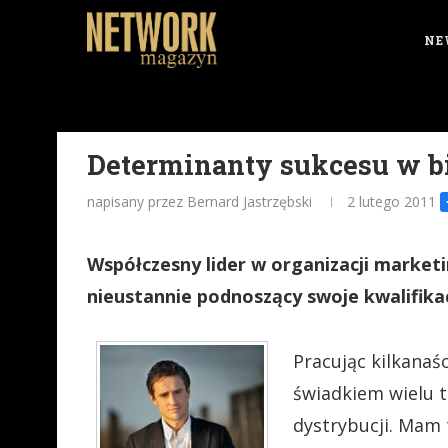
NE
Determinanty sukcesu w 
napisany przez Bernard Jastrzębski
2 lutego 2011
Współczesny lider w organizacji market
nieustannie podnoszący swoje kwalifika
Pracując kilkanaś
świadkiem wielu t
dystrybucji. Mam t