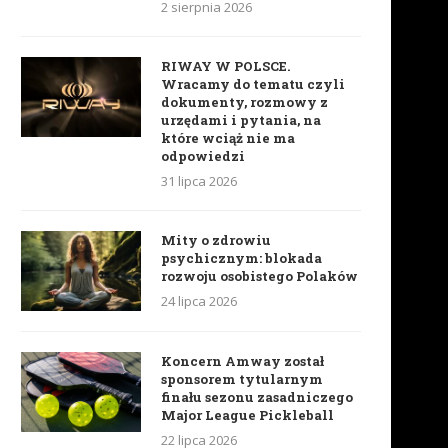
2 sierpnia 2026
RIWAY W POLSCE.
Wracamy do tematu czyli
dokumenty, rozmowy z
urzędami i pytania, na
które wciąż nie ma
odpowiedzi
31 lipca 2026
Mity o zdrowiu
psychicznym: blokada
rozwoju osobistego Polaków
24 lipca 2026
Koncern Amway został
sponsorem tytularnym
finału sezonu zasadniczego
Major League Pickleball
22 lipca 2026