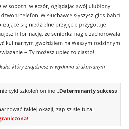
 w sobotni wieczór, oglądając swój ulubiony
dzwoni telefon. W słuchawce słyszysz głos babci
liżające się niedzielne przyjęcie przygotuje
ujesz informację, że seniorka nagle zachorowała
ał być kulinarnym gwoździem na Waszym rodzinnym
związanie – Ty możesz upiec to ciasto!
tykułu, który znajdziesz w wydaniu drukowanym
nie cykl szkoleń online
„Determinanty sukcesu
rnować takiej okazji, zapisz się tutaj:
graniczona!