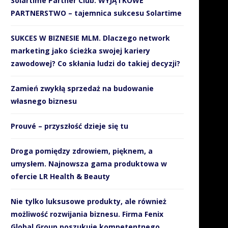
Solartime Partner Club. WYJĄTKOWE
PARTNERSTWO – tajemnica sukcesu Solartime
SUKCES W BIZNESIE MLM. Dlaczego network
marketing jako ścieżka swojej kariery
zawodowej? Co skłania ludzi do takiej decyzji?
Zamień zwykłą sprzedaż na budowanie
własnego biznesu
Prouvé – przyszłość dzieje się tu
Droga pomiędzy zdrowiem, pięknem, a
umysłem. Najnowsza gama produktowa w
ofercie LR Health & Beauty
Nie tylko luksusowe produkty, ale również
możliwość rozwijania biznesu. Firma Fenix
Global Group poszukuje kompetentnego