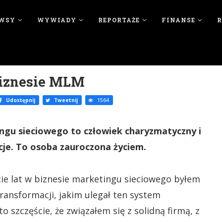
WSY
WYWIADY
REPORTAŻE
FINANSE
biznesie MLM
Udostępnij
Tweetnij
1564
ingu sieciowego to człowiek charyzmatyczny i
cje. To osoba zauroczona życiem.
cie lat w biznesie marketingu sieciowego byłem
ransformacji, jakim ulegał ten system
o szczęście, że związałem się z solidną firmą, z