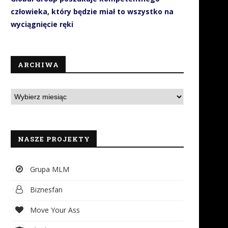
człowieka, który będzie miał to wszystko na
wyciągnięcie ręki
ARCHIWA
NASZE PROJEKTY
Mity o zdrowiu psychicznym:
Koncern Amway został
Grupa MLM
blokada rozwoju osobistego
sponsorem tytularnym fin
Polaków
sezonu zasadniczego...
Biznesfan
24 lipca 2026
22 lipca 2026
Move Your Ass