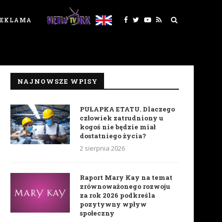
REKLAMA
NAJNOWSZE WPISY
PUŁAPKA ETATU. Dlaczego
człowiek zatrudniony u
kogoś nie będzie miał
dostatniego życia?
2 sierpnia 2026
Raport Mary Kay na temat
zrównoważonego rozwoju
za rok 2026 podkreśla
pozytywny wpływ
społeczny