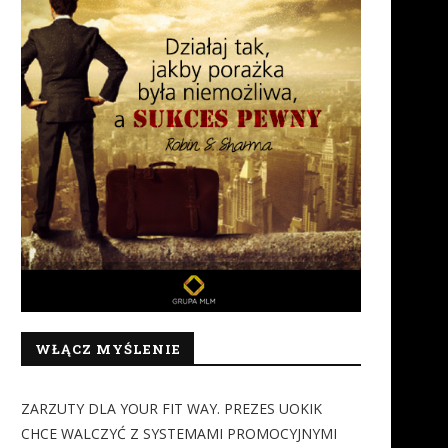
WŁĄCZ MYŚLENIE
ZARZUTY DLA YOUR FIT WAY. PREZES UOKIK
CHCE WALCZYĆ Z SYSTEMAMI PROMOCYJNYMI