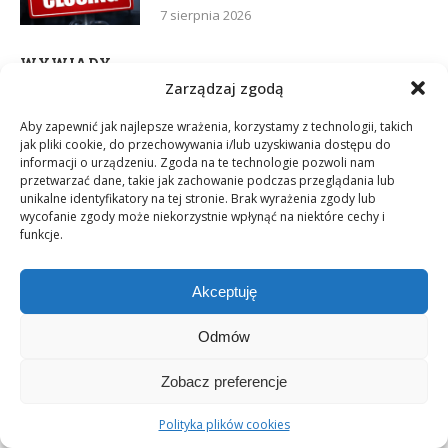
7 sierpnia 2026
WYWIADY
Zarządzaj zgodą
Kamila Kraska & Patrycja Panek.
Aby zapewnić jak najlepsze wrażenia, korzystamy z technologii, takich
Super duet z projektu Beyond Beauty
jak pliki cookie, do przechowywania i/lub uzyskiwania dostępu do
Club
informacji o urządzeniu. Zgoda na te technologie pozwoli nam
przetwarzać dane, takie jak zachowanie podczas przeglądania lub
12 lipca 2026
unikalne identyfikatory na tej stronie. Brak wyrażenia zgody lub
wycofanie zgody może niekorzystnie wpłynąć na niektóre cechy i
funkcje.
W dobrym MLM człowiek rośnie
wtedy, kiedy pomaga rosnąć innym.
WellU jako nowy wybór dojrzałego
Akceptuję
lidera
2 czerwca 2026
Odmów
Zobacz preferencje
Daria Dudzik. Kocham Cię
17 kwietnia 2026
Polityka plików cookies