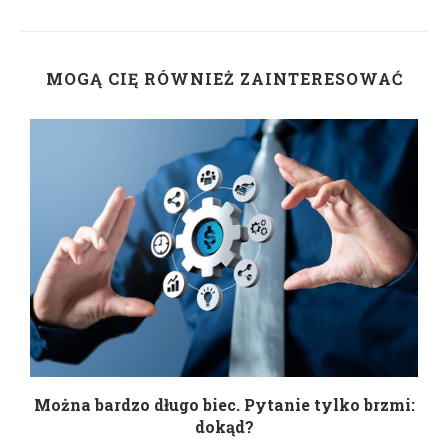
MOGĄ CIĘ RÓWNIEŻ ZAINTERESOWAĆ
Można bardzo długo biec. Pytanie tylko brzmi:
P
dokąd?