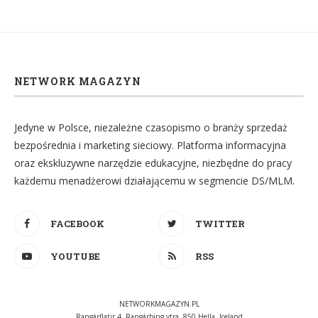
NETWORK MAGAZYN
Jedyne w Polsce, niezależne czasopismo o branży sprzedaż
bezpośrednia i marketing sieciowy. Platforma informacyjna
oraz ekskluzywne narzędzie edukacyjne, niezbędne do pracy
każdemu menadżerowi działającemu w segmencie DS/MLM.
FACEBOOK
TWITTER
YOUTUBE
RSS
NETWORKMAGAZYN.PL
Rangárflatir 4, Rangárþing ytra, 850 Hella, Iceland