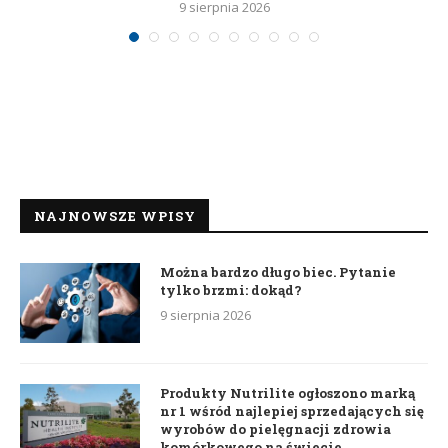
9 sierpnia 2026
NAJNOWSZE WPISY
Można bardzo długo biec. Pytanie
tylko brzmi: dokąd?
9 sierpnia 2026
Produkty Nutrilite ogłoszono marką
nr 1 wśród najlepiej sprzedających się
wyrobów do pielęgnacji zdrowia
komórkowego na świecie