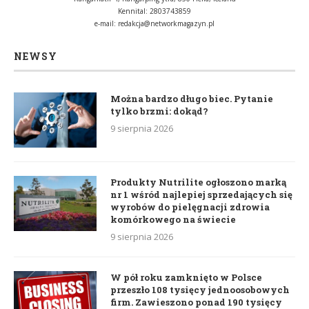
Kennital: 2803743859
e-mail:
redakcja@networkmagazyn.pl
NEWSY
Można bardzo długo biec. Pytanie
tylko brzmi: dokąd?
9 sierpnia 2026
Produkty Nutrilite ogłoszono marką
nr 1 wśród najlepiej sprzedających się
wyrobów do pielęgnacji zdrowia
komórkowego na świecie
9 sierpnia 2026
W pół roku zamknięto w Polsce
przeszło 108 tysięcy jednoosobowych
firm. Zawieszono ponad 190 tysięcy