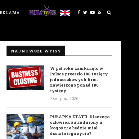
REKLAMA
NAJNOWSZE WPISY
W pół roku zamknięto w
Polsce przeszło 108 tysięcy
jednoosobowych firm.
Zawieszono ponad 190
tysięcy
7 sierpnia 2026
PUŁAPKA ETATU. Dlaczego
człowiek zatrudniony u
kogoś nie będzie miał
dostatniego życia?