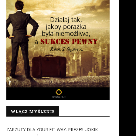
WŁĄCZ MYŚLENIE
ZARZUTY DLA YOUR FIT WAY. PREZES UOKIK