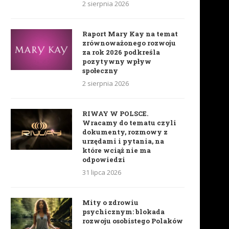
2 sierpnia 2026
Raport Mary Kay na temat
zrównoważonego rozwoju
za rok 2026 podkreśla
pozytywny wpływ
społeczny
2 sierpnia 2026
RIWAY W POLSCE.
Wracamy do tematu czyli
dokumenty, rozmowy z
urzędami i pytania, na
które wciąż nie ma
odpowiedzi
31 lipca 2026
Mity o zdrowiu
psychicznym: blokada
rozwoju osobistego Polaków