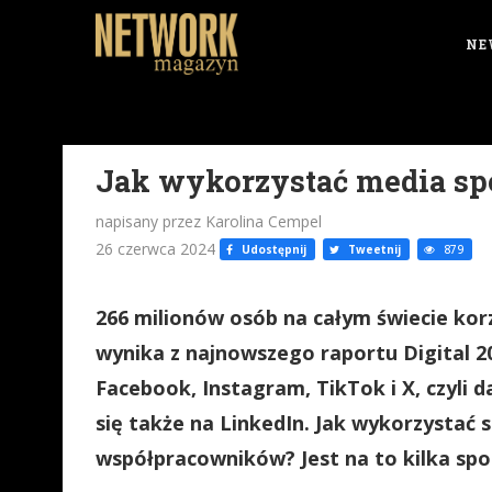
NE
Jak wykorzystać media sp
napisany przez Karolina Cempel
26 czerwca 2024
Udostępnij
Tweetnij
879
266 milionów osób na całym świecie kor
wynika z najnowszego raportu Digital 20
Facebook, Instagram, TikTok i X, czyli 
się także na LinkedIn. Jak wykorzystać 
współpracowników? Jest na to kilka sp