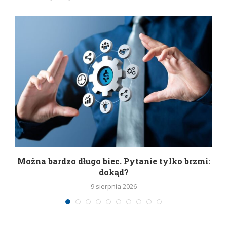
Można bardzo długo biec. Pytanie tylko brzmi:
P
dokąd?
9 sierpnia 2026