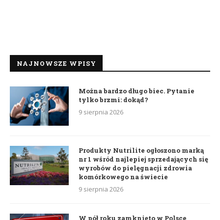
NAJNOWSZE WPISY
Można bardzo długo biec. Pytanie
tylko brzmi: dokąd?
9 sierpnia 2026
Produkty Nutrilite ogłoszono marką
nr 1 wśród najlepiej sprzedających się
wyrobów do pielęgnacji zdrowia
komórkowego na świecie
9 sierpnia 2026
W pół roku zamknięto w Polsce