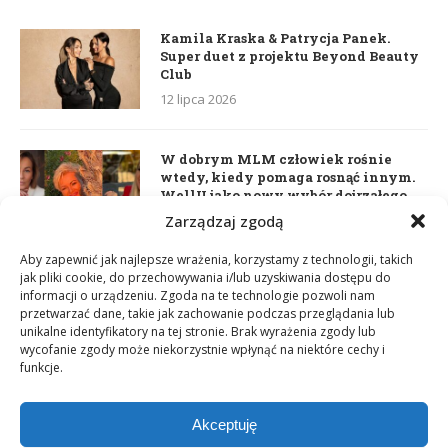
Kamila Kraska & Patrycja Panek.
Super duet z projektu Beyond Beauty
Club
12 lipca 2026
W dobrym MLM człowiek rośnie
wtedy, kiedy pomaga rosnąć innym.
WellU jako nowy wybór dojrzałego
lidera
Zarządzaj zgodą
2 czerwca 2026
Aby zapewnić jak najlepsze wrażenia, korzystamy z technologii, takich
jak pliki cookie, do przechowywania i/lub uzyskiwania dostępu do
informacji o urządzeniu. Zgoda na te technologie pozwoli nam
Daria Dudzik. Kocham Cię
przetwarzać dane, takie jak zachowanie podczas przeglądania lub
17 kwietnia 2026
unikalne identyfikatory na tej stronie. Brak wyrażenia zgody lub
wycofanie zgody może niekorzystnie wpłynąć na niektóre cechy i
funkcje.
Akceptuję