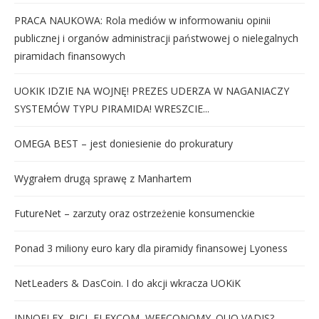
PRACA NAUKOWA: Rola mediów w informowaniu opinii
publicznej i organów administracji państwowej o nielegalnych
piramidach finansowych
UOKIK IDZIE NA WOJNĘ! PREZES UDERZA W NAGANIACZY
SYSTEMÓW TYPU PIRAMIDA! WRESZCIE...
OMEGA BEST – jest doniesienie do prokuratury
Wygrałem drugą sprawę z Manhartem
FutureNet – zarzuty oraz ostrzeżenie konsumenckie
Ponad 3 miliony euro kary dla piramidy finansowej Lyoness
NetLeaders & DasCoin. I do akcji wkracza UOKiK
INNOFLEX, RICI, FLEXCOM, WEECONOMY. QUO VADIS?