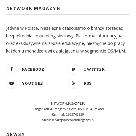
NETWORK MAGAZYN
Jedyne w Polsce, niezależne czasopismo o branży sprzedaż
bezpośrednia i marketing sieciowy. Platforma informacyjna
oraz ekskluzywne narzędzie edukacyjne, niezbędne do pracy
każdemu menadżerowi działającemu w segmencie DS/MLM.
FACEBOOK
TWITTER
YOUTUBE
RSS
NETWORKMAGAZYN.PL
Rangárflatir 4, Rangárþing ytra, 850 Hella, Iceland
Kennital: 2803743859
e-mail:
redakcja@networkmagazyn.pl
NEWSY