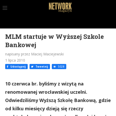
MLM startuje w Wyższej Szkole
Bankowej
napisany przez Maciej Maciejewski
1 lipca 2010
Udostępnij
Tweetnij
5028
10 czerwca br. byliśmy z wizytą na
renomowanej wrocławskiej uczelni.
Odwiedziliśmy Wyższą Szkołę Bankową, gdzie
od kilku miesięcy dzieją się rzeczy