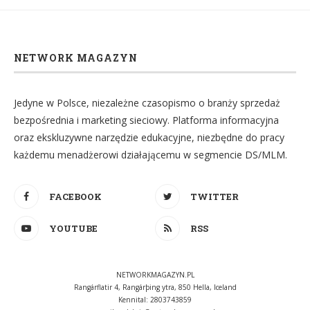
NETWORK MAGAZYN
Jedyne w Polsce, niezależne czasopismo o branży sprzedaż
bezpośrednia i marketing sieciowy. Platforma informacyjna
oraz ekskluzywne narzędzie edukacyjne, niezbędne do pracy
każdemu menadżerowi działającemu w segmencie DS/MLM.
FACEBOOK
TWITTER
YOUTUBE
RSS
NETWORKMAGAZYN.PL
Rangárflatir 4, Rangárþing ytra, 850 Hella, Iceland
Kennital: 2803743859