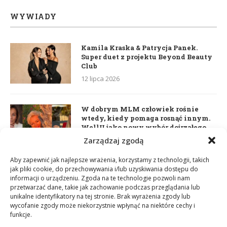
WYWIADY
Kamila Kraska & Patrycja Panek.
Super duet z projektu Beyond Beauty
Club
12 lipca 2026
W dobrym MLM człowiek rośnie
wtedy, kiedy pomaga rosnąć innym.
WellU jako nowy wybór dojrzałego
lidera
Zarządzaj zgodą
2 czerwca 2026
Aby zapewnić jak najlepsze wrażenia, korzystamy z technologii, takich
jak pliki cookie, do przechowywania i/lub uzyskiwania dostępu do
informacji o urządzeniu. Zgoda na te technologie pozwoli nam
Daria Dudzik. Kocham Cię
przetwarzać dane, takie jak zachowanie podczas przeglądania lub
17 kwietnia 2026
unikalne identyfikatory na tej stronie. Brak wyrażenia zgody lub
wycofanie zgody może niekorzystnie wpłynąć na niektóre cechy i
funkcje.