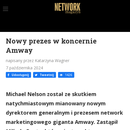
Nowy prezes w koncernie
Amway
napisany przez Katarzyna Wagner
7 października 2024
Udostępnij
Tweetnij
1426
Michael Nelson został ze skutkiem
natychmiastowym mianowany nowym
dyrektorem generalnym i prezesem network
marketingowego giganta Amway. Zastąpił