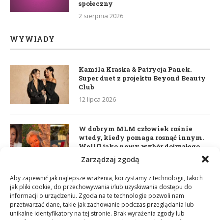
społeczny
2 sierpnia 2026
WYWIADY
Kamila Kraska & Patrycja Panek.
Super duet z projektu Beyond Beauty
Club
12 lipca 2026
W dobrym MLM człowiek rośnie
wtedy, kiedy pomaga rosnąć innym.
WellU jako nowy wybór dojrzałego
lidera
Zarządzaj zgodą
2 czerwca 2026
Aby zapewnić jak najlepsze wrażenia, korzystamy z technologii, takich
jak pliki cookie, do przechowywania i/lub uzyskiwania dostępu do
informacji o urządzeniu. Zgoda na te technologie pozwoli nam
Daria Dudzik. Kocham Cię
przetwarzać dane, takie jak zachowanie podczas przeglądania lub
17 kwietnia 2026
unikalne identyfikatory na tej stronie. Brak wyrażenia zgody lub