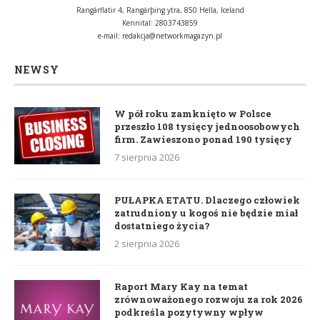
Rangárflatir 4, Rangárþing ytra, 850 Hella, Iceland
Kennital: 2803743859
e-mail:
redakcja@networkmagazyn.pl
NEWSY
W pół roku zamknięto w Polsce
przeszło 108 tysięcy jednoosobowych
firm. Zawieszono ponad 190 tysięcy
7 sierpnia 2026
PUŁAPKA ETATU. Dlaczego człowiek
zatrudniony u kogoś nie będzie miał
dostatniego życia?
2 sierpnia 2026
Raport Mary Kay na temat
zrównoważonego rozwoju za rok 2026
podkreśla pozytywny wpływ