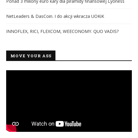
Ponad 3 miliony euro kary dla piramidy finansowej Lyoness
NetLeaders & DasCoin. I do akcji wkracza UOKiK
INNOFLEX, RICI, FLEXCOM, WEECONOMY. QUO VADIS?
MOVE YOUR ASS