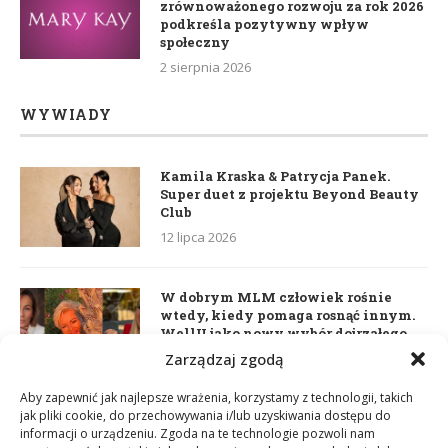
zrównoważonego rozwoju za rok 2026
podkreśla pozytywny wpływ
społeczny
2 sierpnia 2026
WYWIADY
Kamila Kraska & Patrycja Panek.
Super duet z projektu Beyond Beauty
Club
12 lipca 2026
W dobrym MLM człowiek rośnie
wtedy, kiedy pomaga rosnąć innym.
WellU jako nowy wybór dojrzałego
lidera
Zarządzaj zgodą
2 czerwca 2026
Aby zapewnić jak najlepsze wrażenia, korzystamy z technologii, takich
jak pliki cookie, do przechowywania i/lub uzyskiwania dostępu do
informacji o urządzeniu. Zgoda na te technologie pozwoli nam
Daria Dudzik. Kocham Cię