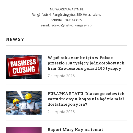
NETWORKMAGAZYN.PL
Rangárflatir 4, Rangárþing ytra, 850 Hella, Iceland
Kennital: 2803743859
e-mail:
redakcja@networkmagazyn.pl
NEWSY
W pół roku zamknięto w Polsce
przeszło 108 tysięcy jednoosobowych
firm. Zawieszono ponad 190 tysięcy
7 sierpnia 2026
PUŁAPKA ETATU. Dlaczego człowiek
zatrudniony u kogoś nie będzie miał
dostatniego życia?
2 sierpnia 2026
Raport Mary Kay na temat