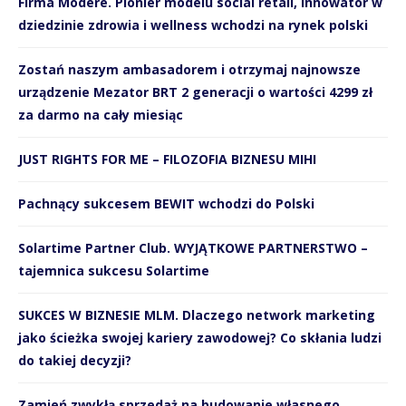
Firma Modere. Pionier modelu social retail, innowator w
dziedzinie zdrowia i wellness wchodzi na rynek polski
Zostań naszym ambasadorem i otrzymaj najnowsze
urządzenie Mezator BRT 2 generacji o wartości 4299 zł
za darmo na cały miesiąc
JUST RIGHTS FOR ME – FILOZOFIA BIZNESU MIHI
Pachnący sukcesem BEWIT wchodzi do Polski
Solartime Partner Club. WYJĄTKOWE PARTNERSTWO –
tajemnica sukcesu Solartime
SUKCES W BIZNESIE MLM. Dlaczego network marketing
jako ścieżka swojej kariery zawodowej? Co skłania ludzi
do takiej decyzji?
Zamień zwykłą sprzedaż na budowanie własnego