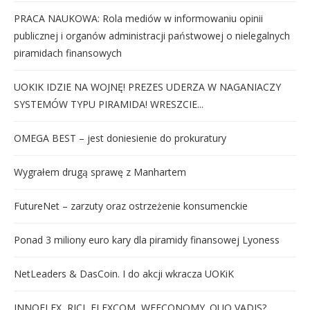
PRACA NAUKOWA: Rola mediów w informowaniu opinii
publicznej i organów administracji państwowej o nielegalnych
piramidach finansowych
UOKIK IDZIE NA WOJNĘ! PREZES UDERZA W NAGANIACZY
SYSTEMÓW TYPU PIRAMIDA! WRESZCIE...
OMEGA BEST – jest doniesienie do prokuratury
Wygrałem drugą sprawę z Manhartem
FutureNet – zarzuty oraz ostrzeżenie konsumenckie
Ponad 3 miliony euro kary dla piramidy finansowej Lyoness
NetLeaders & DasCoin. I do akcji wkracza UOKiK
INNOFLEX, RICI, FLEXCOM, WEECONOMY. QUO VADIS?