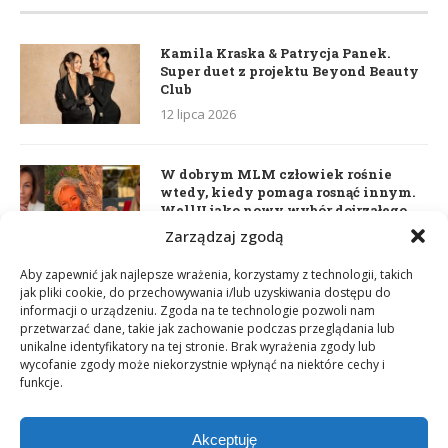
Kamila Kraska & Patrycja Panek.
Super duet z projektu Beyond Beauty
Club
12 lipca 2026
W dobrym MLM człowiek rośnie
wtedy, kiedy pomaga rosnąć innym.
WellU jako nowy wybór dojrzałego
lidera
Zarządzaj zgodą
2 czerwca 2026
Aby zapewnić jak najlepsze wrażenia, korzystamy z technologii, takich
jak pliki cookie, do przechowywania i/lub uzyskiwania dostępu do
informacji o urządzeniu. Zgoda na te technologie pozwoli nam
Daria Dudzik. Kocham Cię
przetwarzać dane, takie jak zachowanie podczas przeglądania lub
17 kwietnia 2026
unikalne identyfikatory na tej stronie. Brak wyrażenia zgody lub
wycofanie zgody może niekorzystnie wpłynąć na niektóre cechy i
funkcje.
Akceptuję