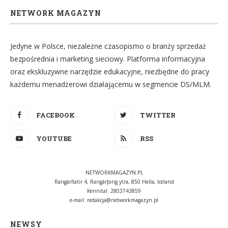
NETWORK MAGAZYN
Jedyne w Polsce, niezależne czasopismo o branży sprzedaż
bezpośrednia i marketing sieciowy. Platforma informacyjna
oraz ekskluzywne narzędzie edukacyjne, niezbędne do pracy
każdemu menadżerowi działającemu w segmencie DS/MLM.
FACEBOOK
TWITTER
YOUTUBE
RSS
NETWORKMAGAZYN.PL
Rangárflatir 4, Rangárþing ytra, 850 Hella, Iceland
Kennital: 2803743859
e-mail:
redakcja@networkmagazyn.pl
NEWSY