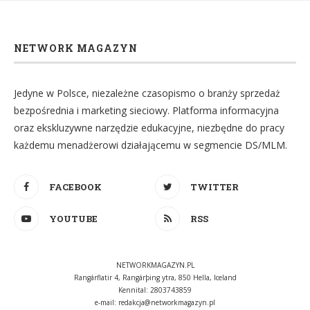
NETWORK MAGAZYN
Jedyne w Polsce, niezależne czasopismo o branży sprzedaż
bezpośrednia i marketing sieciowy. Platforma informacyjna
oraz ekskluzywne narzędzie edukacyjne, niezbędne do pracy
każdemu menadżerowi działającemu w segmencie DS/MLM.
FACEBOOK
TWITTER
YOUTUBE
RSS
NETWORKMAGAZYN.PL
Rangárflatir 4, Rangárþing ytra, 850 Hella, Iceland
Kennital: 2803743859
e-mail:
redakcja@networkmagazyn.pl