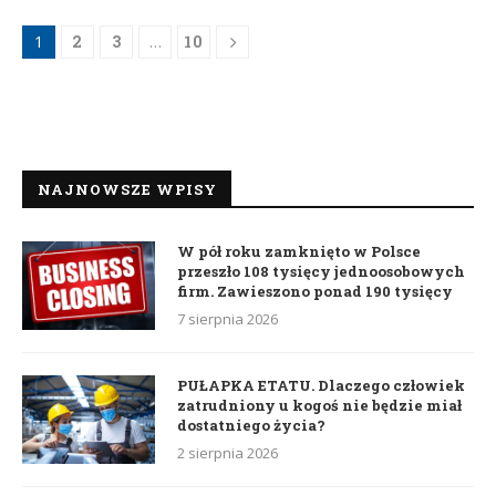
1
2
3
…
10
NAJNOWSZE WPISY
W pół roku zamknięto w Polsce
przeszło 108 tysięcy jednoosobowych
firm. Zawieszono ponad 190 tysięcy
7 sierpnia 2026
PUŁAPKA ETATU. Dlaczego człowiek
zatrudniony u kogoś nie będzie miał
dostatniego życia?
2 sierpnia 2026