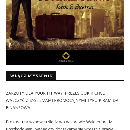
WŁĄCZ MYŚLENIE
ZARZUTY DLA YOUR FIT WAY. PREZES UOKIK CHCE
WALCZYĆ Z SYSTEMAMI PROMOCYJNYMI TYPU PIRAMIDA
FINANSOWA
Prokuratura wznowiła śledztwo w sprawie Waldemara M.
Poszkodowani pytają: czy doczekamy się wreszcie prawa i