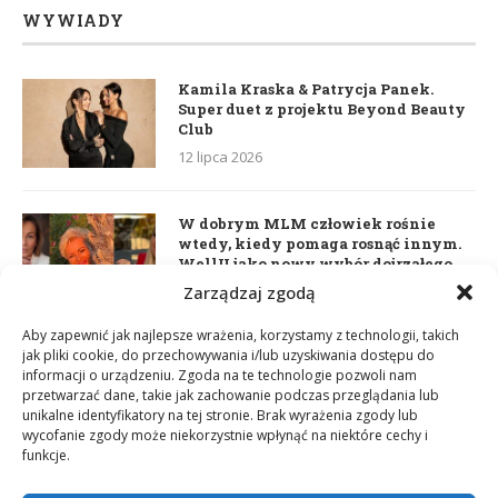
WYWIADY
Kamila Kraska & Patrycja Panek.
Super duet z projektu Beyond Beauty
Club
12 lipca 2026
W dobrym MLM człowiek rośnie
wtedy, kiedy pomaga rosnąć innym.
WellU jako nowy wybór dojrzałego
lidera
Zarządzaj zgodą
2 czerwca 2026
Aby zapewnić jak najlepsze wrażenia, korzystamy z technologii, takich
jak pliki cookie, do przechowywania i/lub uzyskiwania dostępu do
informacji o urządzeniu. Zgoda na te technologie pozwoli nam
Daria Dudzik. Kocham Cię
przetwarzać dane, takie jak zachowanie podczas przeglądania lub
17 kwietnia 2026
unikalne identyfikatory na tej stronie. Brak wyrażenia zgody lub
wycofanie zgody może niekorzystnie wpłynąć na niektóre cechy i
funkcje.