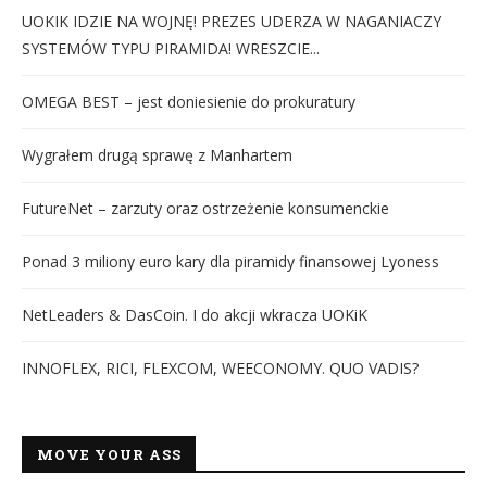
UOKIK IDZIE NA WOJNĘ! PREZES UDERZA W NAGANIACZY
SYSTEMÓW TYPU PIRAMIDA! WRESZCIE...
OMEGA BEST – jest doniesienie do prokuratury
Wygrałem drugą sprawę z Manhartem
FutureNet – zarzuty oraz ostrzeżenie konsumenckie
Ponad 3 miliony euro kary dla piramidy finansowej Lyoness
NetLeaders & DasCoin. I do akcji wkracza UOKiK
INNOFLEX, RICI, FLEXCOM, WEECONOMY. QUO VADIS?
MOVE YOUR ASS