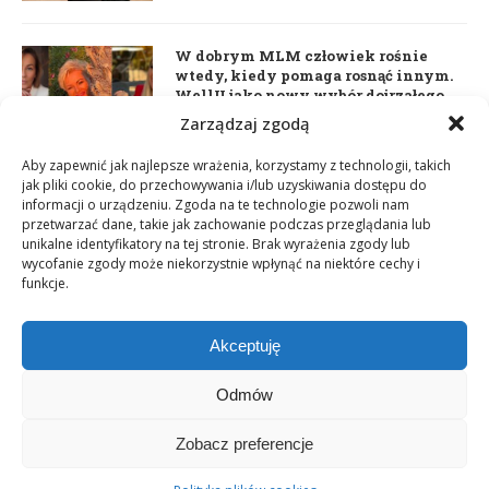
W dobrym MLM człowiek rośnie
wtedy, kiedy pomaga rosnąć innym.
WellU jako nowy wybór dojrzałego
lidera
Zarządzaj zgodą
2 czerwca 2026
Aby zapewnić jak najlepsze wrażenia, korzystamy z technologii, takich
jak pliki cookie, do przechowywania i/lub uzyskiwania dostępu do
informacji o urządzeniu. Zgoda na te technologie pozwoli nam
Daria Dudzik. Kocham Cię
przetwarzać dane, takie jak zachowanie podczas przeglądania lub
17 kwietnia 2026
unikalne identyfikatory na tej stronie. Brak wyrażenia zgody lub
wycofanie zgody może niekorzystnie wpłynąć na niektóre cechy i
funkcje.
Akceptuję
Odmów
Zobacz preferencje
Copyright © 2003-2025 Network Magazyn | Powered by
GT Media
World