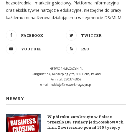
bezpośrednia i marketing sieciowy. Platforma informacyjna
oraz ekskluzywne narzędzie edukacyjne, niezbędne do pracy
każdemu menadżerowi działającemu w segmencie DS/MLM.
FACEBOOK
TWITTER
YOUTUBE
RSS
NETWORKMAGAZYN.PL
Rangárflatir 4, Rangárþing ytra, 850 Hella, Iceland
Kennital: 2803743859
e-mail:
redakcja@networkmagazyn.pl
NEWSY
W pół roku zamknięto w Polsce
przeszło 108 tysięcy jednoosobowych
firm. Zawieszono ponad 190 tysięcy