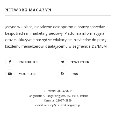
NETWORK MAGAZYN
Jedyne w Polsce, niezależne czasopismo o branży sprzedaż
bezpośrednia i marketing sieciowy. Platforma informacyjna
oraz ekskluzywne narzędzie edukacyjne, niezbędne do pracy
każdemu menadżerowi działającemu w segmencie DS/MLM.
FACEBOOK
TWITTER
YOUTUBE
RSS
NETWORKMAGAZYN.PL
Rangárflatir 4, Rangárþing ytra, 850 Hella, Iceland
Kennital: 2803743859
e-mail:
redakcja@networkmagazyn.pl