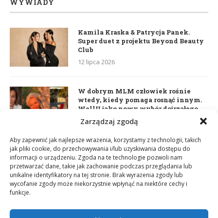
WYWIADY
Kamila Kraska & Patrycja Panek.
Super duet z projektu Beyond Beauty
Club
12 lipca 2026
W dobrym MLM człowiek rośnie
wtedy, kiedy pomaga rosnąć innym.
WellU jako nowy wybór dojrzałego
lidera
Zarządzaj zgodą
2 czerwca 2026
Aby zapewnić jak najlepsze wrażenia, korzystamy z technologii, takich
jak pliki cookie, do przechowywania i/lub uzyskiwania dostępu do
informacji o urządzeniu. Zgoda na te technologie pozwoli nam
Daria Dudzik. Kocham Cię
przetwarzać dane, takie jak zachowanie podczas przeglądania lub
17 kwietnia 2026
unikalne identyfikatory na tej stronie. Brak wyrażenia zgody lub
wycofanie zgody może niekorzystnie wpłynąć na niektóre cechy i
funkcje.