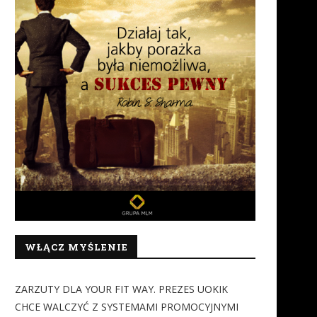
WŁĄCZ MYŚLENIE
ZARZUTY DLA YOUR FIT WAY. PREZES UOKIK
CHCE WALCZYĆ Z SYSTEMAMI PROMOCYJNYMI