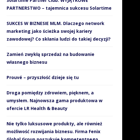
Solartime Partner Club. WYJĄTKOWE
PARTNERSTWO – tajemnica sukcesu Solartime
SUKCES W BIZNESIE MLM. Dlaczego network
marketing jako ścieżka swojej kariery
zawodowej? Co skłania ludzi do takiej decyzji?
Zamień zwykłą sprzedaż na budowanie
własnego biznesu
Prouvé – przyszłość dzieje się tu
Droga pomiędzy zdrowiem, pięknem, a
umysłem. Najnowsza gama produktowa w
ofercie LR Health & Beauty
Nie tylko luksusowe produkty, ale również
możliwość rozwijania biznesu. Firma Fenix
Global Group poszukuje kompetentnego