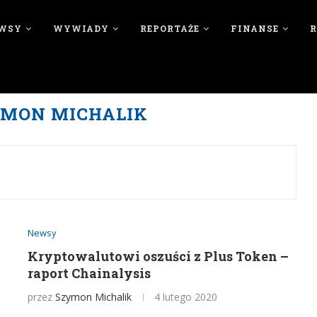
WSY
WYWIADY
REPORTAŻE
FINANSE
YMON MICHALIK
Newsy
Kryptowalutowi oszuści z Plus Token –
raport Chainalysis
przez
Szymon Michalik
4 lutego 2020