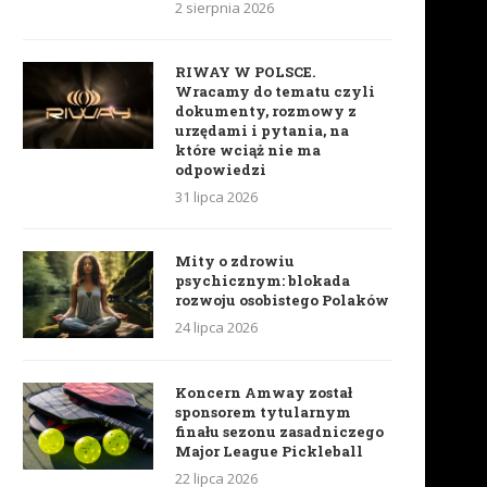
2 sierpnia 2026
RIWAY W POLSCE.
Wracamy do tematu czyli
dokumenty, rozmowy z
urzędami i pytania, na
które wciąż nie ma
odpowiedzi
31 lipca 2026
Mity o zdrowiu
psychicznym: blokada
rozwoju osobistego Polaków
24 lipca 2026
Koncern Amway został
sponsorem tytularnym
finału sezonu zasadniczego
Major League Pickleball
22 lipca 2026