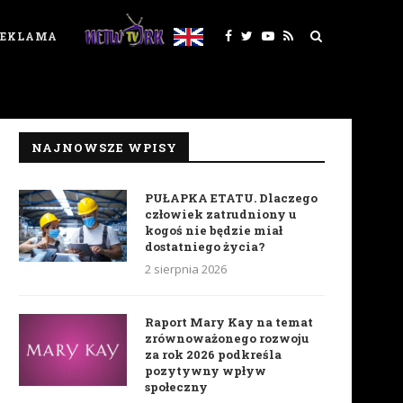
REKLAMA
NAJNOWSZE WPISY
PUŁAPKA ETATU. Dlaczego
człowiek zatrudniony u
kogoś nie będzie miał
dostatniego życia?
2 sierpnia 2026
Raport Mary Kay na temat
zrównoważonego rozwoju
za rok 2026 podkreśla
pozytywny wpływ
społeczny