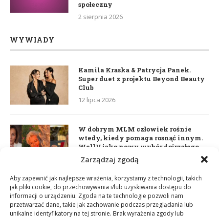
społeczny
2 sierpnia 2026
WYWIADY
Kamila Kraska & Patrycja Panek.
Super duet z projektu Beyond Beauty
Club
12 lipca 2026
W dobrym MLM człowiek rośnie
wtedy, kiedy pomaga rosnąć innym.
WellU jako nowy wybór dojrzałego
lidera
Zarządzaj zgodą
2 czerwca 2026
Aby zapewnić jak najlepsze wrażenia, korzystamy z technologii, takich
jak pliki cookie, do przechowywania i/lub uzyskiwania dostępu do
informacji o urządzeniu. Zgoda na te technologie pozwoli nam
Daria Dudzik. Kocham Cię
przetwarzać dane, takie jak zachowanie podczas przeglądania lub
17 kwietnia 2026
unikalne identyfikatory na tej stronie. Brak wyrażenia zgody lub