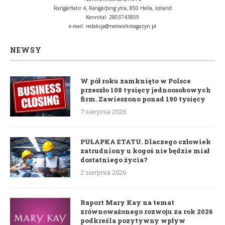
Rangárflatir 4, Rangárþing ytra, 850 Hella, Iceland
Kennital: 2803743859
e-mail:
redakcja@networkmagazyn.pl
NEWSY
W pół roku zamknięto w Polsce
przeszło 108 tysięcy jednoosobowych
firm. Zawieszono ponad 190 tysięcy
7 sierpnia 2026
PUŁAPKA ETATU. Dlaczego człowiek
zatrudniony u kogoś nie będzie miał
dostatniego życia?
2 sierpnia 2026
Raport Mary Kay na temat
zrównoważonego rozwoju za rok 2026
podkreśla pozytywny wpływ