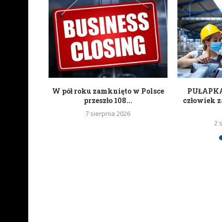
ań czyli
W pół roku zamknięto w Polsce
PUŁAPKA 
kartonowi
przeszło 108...
człowiek z
7 sierpnia 2026
2 