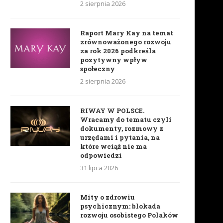
2 sierpnia 2026
Raport Mary Kay na temat
zrównoważonego rozwoju
za rok 2026 podkreśla
pozytywny wpływ
społeczny
2 sierpnia 2026
RIWAY W POLSCE.
Wracamy do tematu czyli
dokumenty, rozmowy z
urzędami i pytania, na
które wciąż nie ma
odpowiedzi
31 lipca 2026
Mity o zdrowiu
psychicznym: blokada
rozwoju osobistego Polaków