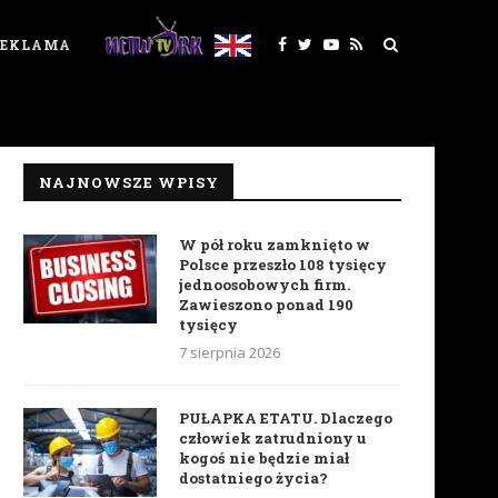
REKLAMA
NAJNOWSZE WPISY
W pół roku zamknięto w
Polsce przeszło 108 tysięcy
jednoosobowych firm.
Zawieszono ponad 190
tysięcy
7 sierpnia 2026
PUŁAPKA ETATU. Dlaczego
człowiek zatrudniony u
kogoś nie będzie miał
dostatniego życia?