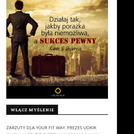
WŁĄCZ MYŚLENIE
ZARZUTY DLA YOUR FIT WAY. PREZES UOKIK