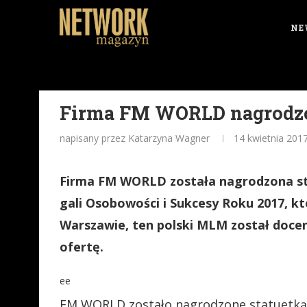
NE
Firma FM WORLD nagrodzon
napisany przez Katarzyna Wagner
14 kwietnia 201
Firma FM WORLD została nagrodzona sta
gali Osobowości i Sukcesy Roku 2017, któ
Warszawie, ten polski MLM został doce
ofertę.
ee
FM WORLD zostało nagrodzone statuetk