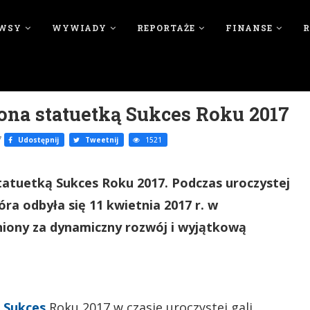
WSY
WYWIADY
REPORTAŻE
FINANSE
a statuetką Sukces Roku 2017
7
Udostępnij
Tweetnij
1521
tuetką Sukces Roku 2017. Podczas uroczystej
ra odbyła się 11 kwietnia 2017 r. w
niony za dynamiczny rozwój i wyjątkową
ą
Sukces
Roku 2017 w czasie uroczystej gali