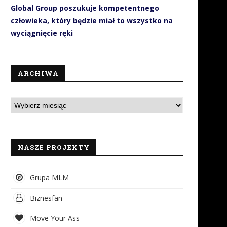
Global Group poszukuje kompetentnego
człowieka, który będzie miał to wszystko na
wyciągnięcie ręki
ARCHIWA
IWAY W POLSCE. Wracamy do
Mity o zdrowiu psychiczn
tematu czyli dokumenty,...
blokada rozwoju osobiste
Polaków
31 lipca 2026
24 lipca 2026
NASZE PROJEKTY
Grupa MLM
Biznesfan
Move Your Ass