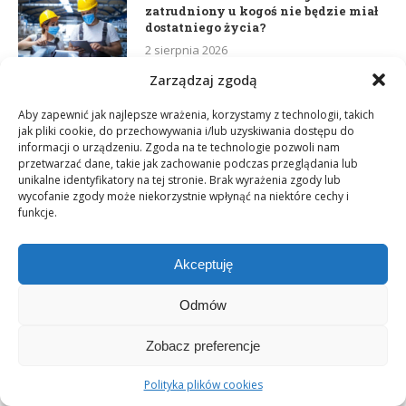
zatrudniony u kogoś nie będzie miał
dostatniego życia?
2 sierpnia 2026
Zarządzaj zgodą
Raport Mary Kay na temat
Aby zapewnić jak najlepsze wrażenia, korzystamy z technologii, takich
zrównoważonego rozwoju za rok 2026
jak pliki cookie, do przechowywania i/lub uzyskiwania dostępu do
podkreśla pozytywny wpływ
informacji o urządzeniu. Zgoda na te technologie pozwoli nam
społeczny
przetwarzać dane, takie jak zachowanie podczas przeglądania lub
2 sierpnia 2026
unikalne identyfikatory na tej stronie. Brak wyrażenia zgody lub
wycofanie zgody może niekorzystnie wpłynąć na niektóre cechy i
funkcje.
WYWIADY
Akceptuję
Kamila Kraska & Patrycja Panek.
Super duet z projektu Beyond Beauty
Odmów
Club
12 lipca 2026
Zobacz preferencje
W dobrym MLM człowiek rośnie
Polityka plików cookies
wtedy, kiedy pomaga rosnąć innym.