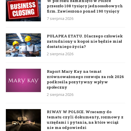
W pół roku zamknięto w Polsce
przeszło 108 tysięcy jednoosobowych
firm. Zawieszono ponad 190 tysięcy
7 sierpnia 2026
PUŁAPKA ETATU. Dlaczego człowiek
zatrudniony u kogoś nie będzie miał
dostatniego życia?
2 sierpnia 2026
Raport Mary Kay na temat
zrównoważonego rozwoju za rok 2026
podkreśla pozytywny wpływ
społeczny
2 sierpnia 2026
RIWAY W POLSCE. Wracamy do
tematu czyli dokumenty, rozmowy z
urzędami i pytania, na które wciąż
nie ma odpowiedzi