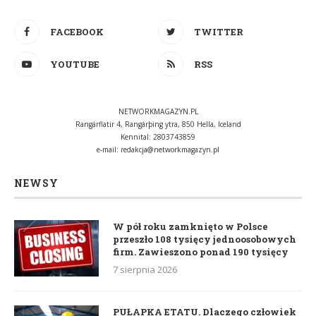
FACEBOOK
TWITTER
YOUTUBE
RSS
NETWORKMAGAZYN.PL
Rangárflatir 4, Rangárþing ytra, 850 Hella, Iceland
Kennital: 2803743859
e-mail:
redakcja@networkmagazyn.pl
NEWSY
W pół roku zamknięto w Polsce
przeszło 108 tysięcy jednoosobowych
firm. Zawieszono ponad 190 tysięcy
7 sierpnia 2026
PUŁAPKA ETATU. Dlaczego człowiek