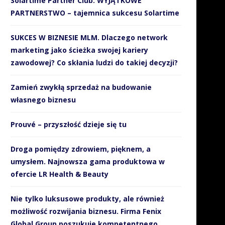
Solartime Partner Club. WYJĄTKOWE
PARTNERSTWO – tajemnica sukcesu Solartime
SUKCES W BIZNESIE MLM. Dlaczego network
marketing jako ścieżka swojej kariery
zawodowej? Co skłania ludzi do takiej decyzji?
Zamień zwykłą sprzedaż na budowanie
własnego biznesu
Prouvé – przyszłość dzieje się tu
Droga pomiędzy zdrowiem, pięknem, a
umysłem. Najnowsza gama produktowa w
ofercie LR Health & Beauty
Nie tylko luksusowe produkty, ale również
możliwość rozwijania biznesu. Firma Fenix
Global Group poszukuje kompetentnego