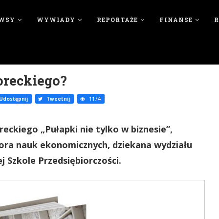
WSY
WYWIADY
REPORTAŻE
FINANSE
oreckiego?
Udostępnij
Tweetnij
1174
reckiego „Pułapki nie tylko w biznesie”,
tora nauk ekonomicznych, dziekana wydziału
 Szkole Przedsiębiorczości.