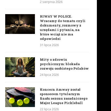
2 sierpnia 2026
RIWAY W POLSCE.
Wracamy do tematu czyli
dokumenty, rozmowy z
urzędami i pytania, na
które wciąż nie ma
odpowiedzi
31 lipca 2026
Mity o zdrowiu
psychicznym: blokada
rozwoju osobistego Polaków
24 lipca 2026
Koncern Amway został
sponsorem tytularnym
finału sezonu zasadniczego
Major League Pickleball
22 lipca 2026