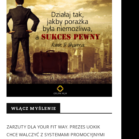
WŁĄCZ MYŚLENIE
ZARZUTY DLA YOUR FIT WAY. PREZES UOKIK
CHCE WALCZYĆ Z SYSTEMAMI PROMOCYJNYMI