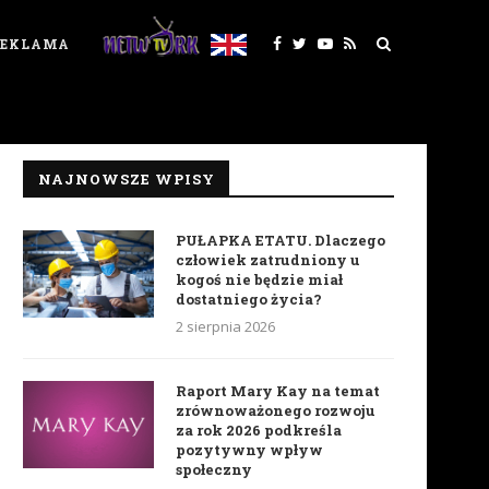
REKLAMA
NAJNOWSZE WPISY
PUŁAPKA ETATU. Dlaczego
człowiek zatrudniony u
kogoś nie będzie miał
dostatniego życia?
2 sierpnia 2026
Raport Mary Kay na temat
zrównoważonego rozwoju
za rok 2026 podkreśla
pozytywny wpływ
społeczny