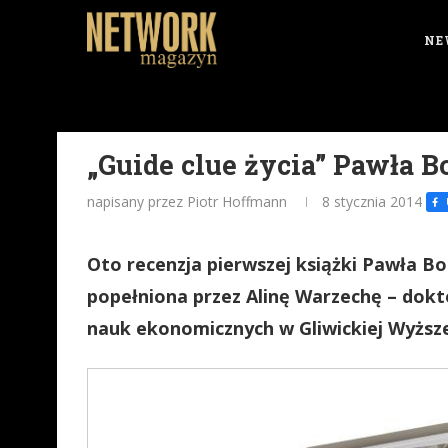
NE
„Guide clue życia” Pawła B
napisany przez Piotr Hoffmann
8 stycznia 2014
Oto recenzja pierwszej książki Pawła Bo
popełniona przez Alinę Warzechę – dok
nauk ekonomicznych w Gliwickiej Wyższej