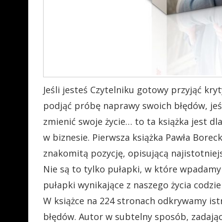
Jeśli jesteś Czytelniku gotowy przyjąć kr
podjąć próbę naprawy swoich błędów, jeś
zmienić swoje życie… to ta książka jest dla
w biznesie. Pierwsza książka Pawła Borec
znakomitą pozycję, opisującą najistotnie
Nie są to tylko pułapki, w które wpadam
pułapki wynikające z naszego życia codzi
W książce na 224 stronach odkrywamy istn
błędów. Autor w subtelny sposób, zadają