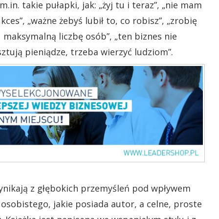
in. takie pułapki, jak: „żyj tu i teraz”, „nie mam
ukces”, „ważne żebyś lubił to, co robisz”, „zrobię
u maksymalną liczbę osób”, „ten biznes nie
sztują pieniądze, trzeba wierzyć ludziom”.
 wynikają z głębokich przemyśleń pod wpływem
obistego, jakie posiada autor, a celne, proste