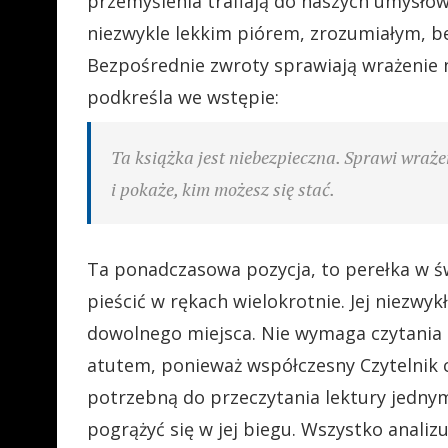
przemyślenia trafiają do naszych umysłów.
niezwykle lekkim piórem, zrozumiałym, b
Bezpośrednie zwroty sprawiają wrażenie 
podkreśla we wstępie:
Ta książka jest niebezpieczna. Sprawi wraże
i pokaże, kim możesz się stać.
Ta ponadczasowa pozycja, to perełka w św
pieścić w rękach wielokrotnie. Jej niezwy
dowolnego miejsca. Nie wymaga czytania od
atutem, ponieważ współczesny Czytelnik c
potrzebną do przeczytania lektury jednym
pogrążyć się w jej biegu. Wszystko analizu