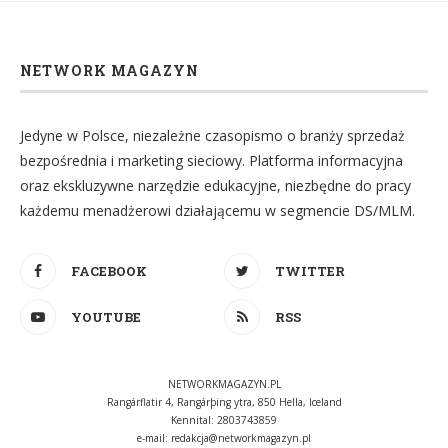
NETWORK MAGAZYN
Jedyne w Polsce, niezależne czasopismo o branży sprzedaż
bezpośrednia i marketing sieciowy. Platforma informacyjna
oraz ekskluzywne narzędzie edukacyjne, niezbędne do pracy
każdemu menadżerowi działającemu w segmencie DS/MLM.
FACEBOOK
TWITTER
YOUTUBE
RSS
NETWORKMAGAZYN.PL
Rangárflatir 4, Rangárþing ytra, 850 Hella, Iceland
Kennital: 2803743859
e-mail:
redakcja@networkmagazyn.pl