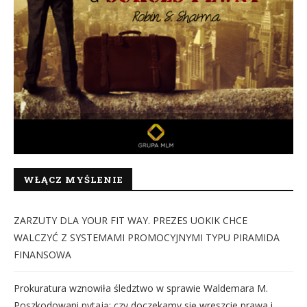
WŁĄCZ MYŚLENIE
ZARZUTY DLA YOUR FIT WAY. PREZES UOKIK CHCE
WALCZYĆ Z SYSTEMAMI PROMOCYJNYMI TYPU PIRAMIDA
FINANSOWA
Prokuratura wznowiła śledztwo w sprawie Waldemara M.
Poszkodowani pytają: czy doczekamy się wreszcie prawa i