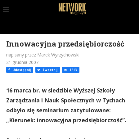
Innowacyjna przedsiębiorczość
napisany przez Marek Wyrzychowski
21 grudnia 2007
Udostępnij
Tweetnij
1213
16 marca br. w siedzibie Wyższej Szkoły
Zarządzania i Nauk Społecznych w Tychach
odbyło się seminarium zatytułowane:
„Kierunek: innowacyjna przedsiębiorczość”.