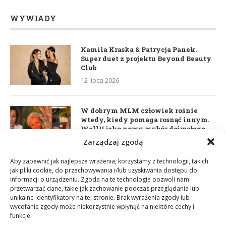
WYWIADY
Kamila Kraska & Patrycja Panek.
Super duet z projektu Beyond Beauty
Club
12 lipca 2026
W dobrym MLM człowiek rośnie
wtedy, kiedy pomaga rosnąć innym.
WellU jako nowy wybór dojrzałego
lidera
Zarządzaj zgodą
2 czerwca 2026
Aby zapewnić jak najlepsze wrażenia, korzystamy z technologii, takich
jak pliki cookie, do przechowywania i/lub uzyskiwania dostępu do
informacji o urządzeniu. Zgoda na te technologie pozwoli nam
Daria Dudzik. Kocham Cię
przetwarzać dane, takie jak zachowanie podczas przeglądania lub
17 kwietnia 2026
unikalne identyfikatory na tej stronie. Brak wyrażenia zgody lub
wycofanie zgody może niekorzystnie wpłynąć na niektóre cechy i
funkcje.