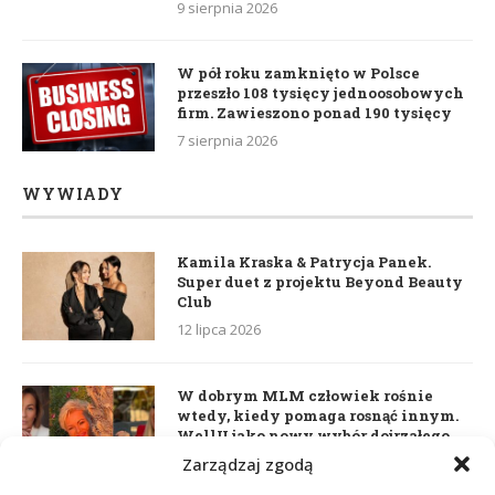
9 sierpnia 2026
W pół roku zamknięto w Polsce
przeszło 108 tysięcy jednoosobowych
firm. Zawieszono ponad 190 tysięcy
7 sierpnia 2026
WYWIADY
Kamila Kraska & Patrycja Panek.
Super duet z projektu Beyond Beauty
Club
12 lipca 2026
W dobrym MLM człowiek rośnie
wtedy, kiedy pomaga rosnąć innym.
WellU jako nowy wybór dojrzałego
lidera
Zarządzaj zgodą
2 czerwca 2026