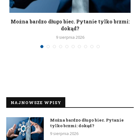
Można bardzo długo biec. Pytanie tylko brzmi:
P
dokąd?
9 sierpnia 2026
NAJNOWSZE WPISY
Można bardzo długo biec. Pytanie
tylko brzmi: dokąd?
9 sierpnia 2026