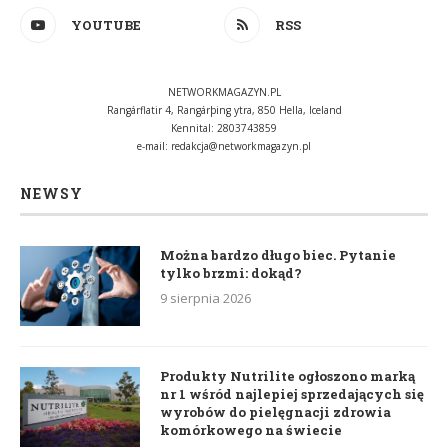
YOUTUBE
RSS
NETWORKMAGAZYN.PL
Rangárflatir 4, Rangárþing ytra, 850 Hella, Iceland
Kennital: 2803743859
e-mail:
redakcja@networkmagazyn.pl
NEWSY
Można bardzo długo biec. Pytanie
tylko brzmi: dokąd?
9 sierpnia 2026
Produkty Nutrilite ogłoszono marką
nr 1 wśród najlepiej sprzedających się
wyrobów do pielęgnacji zdrowia
komórkowego na świecie