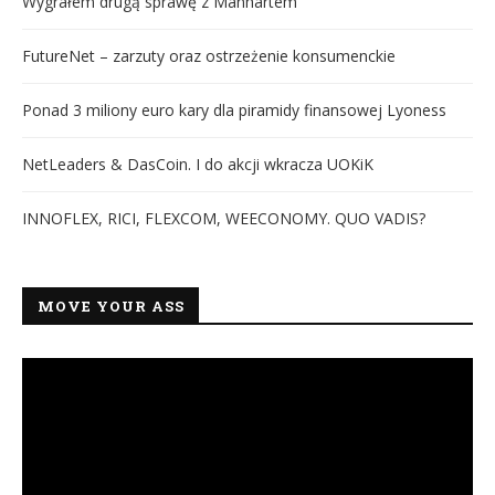
Wygrałem drugą sprawę z Manhartem
FutureNet – zarzuty oraz ostrzeżenie konsumenckie
Ponad 3 miliony euro kary dla piramidy finansowej Lyoness
NetLeaders & DasCoin. I do akcji wkracza UOKiK
INNOFLEX, RICI, FLEXCOM, WEECONOMY. QUO VADIS?
MOVE YOUR ASS