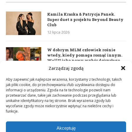
Kamila Kraska & Patrycja Panek.
Super duet z projektu Beyond Beauty
Club
12 lipca 2026
W dobrym MLM człowiek rośnie
wtedy, kiedy pomaga rosnąć innym.
WellU jako nowy wybór dojrzałego
lidera
Zarządzaj zgodą
2 czerwca 2026
Aby zapewnić jak najlepsze wrażenia, korzystamy z technologii, takich
jak pliki cookie, do przechowywania i/lub uzyskiwania dostępu do
informacji o urządzeniu. Zgoda na te technologie pozwoli nam
Daria Dudzik. Kocham Cię
przetwarzać dane, takie jak zachowanie podczas przeglądania lub
17 kwietnia 2026
unikalne identyfikatory na tej stronie. Brak wyrażenia zgody lub
wycofanie zgody może niekorzystnie wpłynąć na niektóre cechy i
funkcje.
Akceptuję