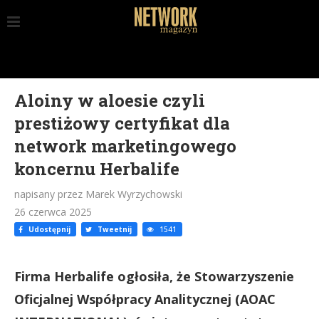
Aloiny w aloesie czyli
prestiżowy certyfikat dla
network marketingowego
koncernu Herbalife
napisany przez Marek Wyrzychowski
26 czerwca 2025
Udostępnij
Tweetnij
1541
Firma Herbalife ogłosiła, że ​​Stowarzyszenie
Oficjalnej Współpracy Analitycznej (AOAC