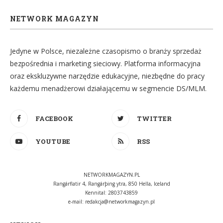
NETWORK MAGAZYN
Jedyne w Polsce, niezależne czasopismo o branży sprzedaż
bezpośrednia i marketing sieciowy. Platforma informacyjna
oraz ekskluzywne narzędzie edukacyjne, niezbędne do pracy
każdemu menadżerowi działającemu w segmencie DS/MLM.
FACEBOOK
TWITTER
YOUTUBE
RSS
NETWORKMAGAZYN.PL
Rangárflatir 4, Rangárþing ytra, 850 Hella, Iceland
Kennital: 2803743859
e-mail:
redakcja@networkmagazyn.pl