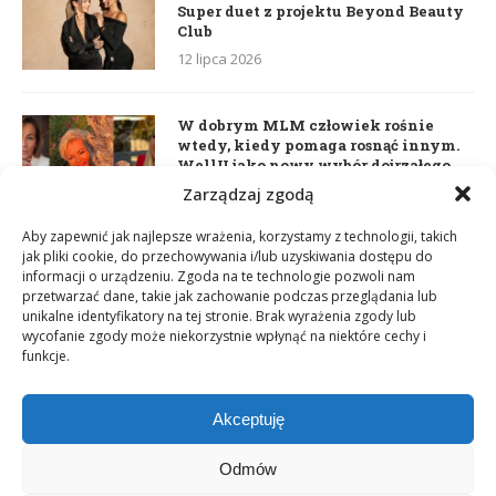
Super duet z projektu Beyond Beauty
Club
12 lipca 2026
W dobrym MLM człowiek rośnie
wtedy, kiedy pomaga rosnąć innym.
WellU jako nowy wybór dojrzałego
lidera
Zarządzaj zgodą
2 czerwca 2026
Aby zapewnić jak najlepsze wrażenia, korzystamy z technologii, takich
jak pliki cookie, do przechowywania i/lub uzyskiwania dostępu do
informacji o urządzeniu. Zgoda na te technologie pozwoli nam
Daria Dudzik. Kocham Cię
przetwarzać dane, takie jak zachowanie podczas przeglądania lub
17 kwietnia 2026
unikalne identyfikatory na tej stronie. Brak wyrażenia zgody lub
wycofanie zgody może niekorzystnie wpłynąć na niektóre cechy i
funkcje.
Akceptuję
Odmów