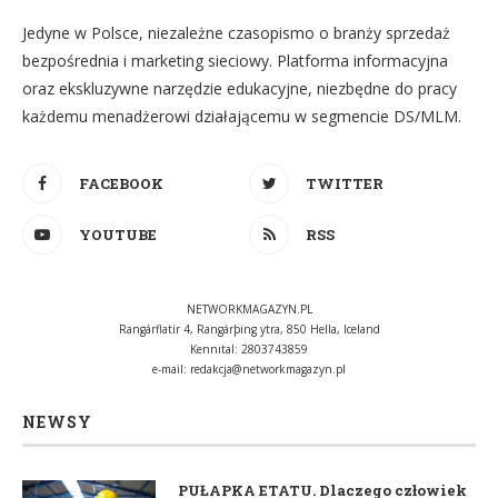
Jedyne w Polsce, niezależne czasopismo o branży sprzedaż
bezpośrednia i marketing sieciowy. Platforma informacyjna
oraz ekskluzywne narzędzie edukacyjne, niezbędne do pracy
każdemu menadżerowi działającemu w segmencie DS/MLM.
FACEBOOK
TWITTER
YOUTUBE
RSS
NETWORKMAGAZYN.PL
Rangárflatir 4, Rangárþing ytra, 850 Hella, Iceland
Kennital: 2803743859
e-mail:
redakcja@networkmagazyn.pl
NEWSY
PUŁAPKA ETATU. Dlaczego człowiek