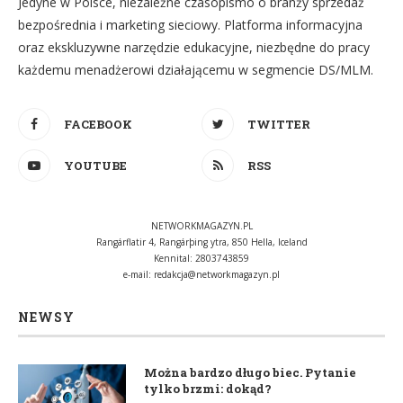
Jedyne w Polsce, niezależne czasopismo o branży sprzedaż
bezpośrednia i marketing sieciowy. Platforma informacyjna
oraz ekskluzywne narzędzie edukacyjne, niezbędne do pracy
każdemu menadżerowi działającemu w segmencie DS/MLM.
FACEBOOK
TWITTER
YOUTUBE
RSS
NETWORKMAGAZYN.PL
Rangárflatir 4, Rangárþing ytra, 850 Hella, Iceland
Kennital: 2803743859
e-mail:
redakcja@networkmagazyn.pl
NEWSY
Można bardzo długo biec. Pytanie
tylko brzmi: dokąd?