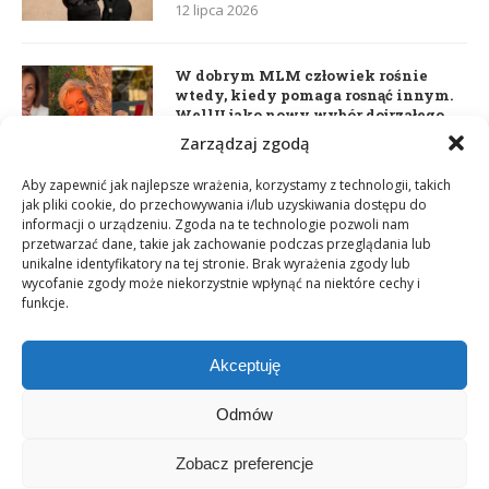
12 lipca 2026
W dobrym MLM człowiek rośnie
wtedy, kiedy pomaga rosnąć innym.
WellU jako nowy wybór dojrzałego
lidera
Zarządzaj zgodą
2 czerwca 2026
Aby zapewnić jak najlepsze wrażenia, korzystamy z technologii, takich
jak pliki cookie, do przechowywania i/lub uzyskiwania dostępu do
informacji o urządzeniu. Zgoda na te technologie pozwoli nam
Daria Dudzik. Kocham Cię
przetwarzać dane, takie jak zachowanie podczas przeglądania lub
17 kwietnia 2026
unikalne identyfikatory na tej stronie. Brak wyrażenia zgody lub
wycofanie zgody może niekorzystnie wpłynąć na niektóre cechy i
funkcje.
Akceptuję
Odmów
Zobacz preferencje
Copyright © 2003-2025 Network Magazyn | Powered by
GT Media