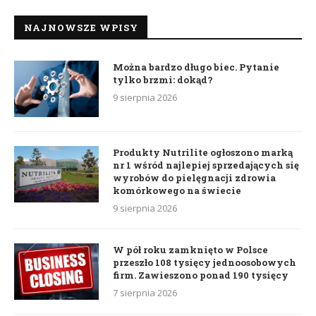
NAJNOWSZE WPISY
Można bardzo długo biec. Pytanie
tylko brzmi: dokąd?
9 sierpnia 2026
Produkty Nutrilite ogłoszono marką
nr 1 wśród najlepiej sprzedających się
wyrobów do pielęgnacji zdrowia
komórkowego na świecie
9 sierpnia 2026
W pół roku zamknięto w Polsce
przeszło 108 tysięcy jednoosobowych
firm. Zawieszono ponad 190 tysięcy
7 sierpnia 2026