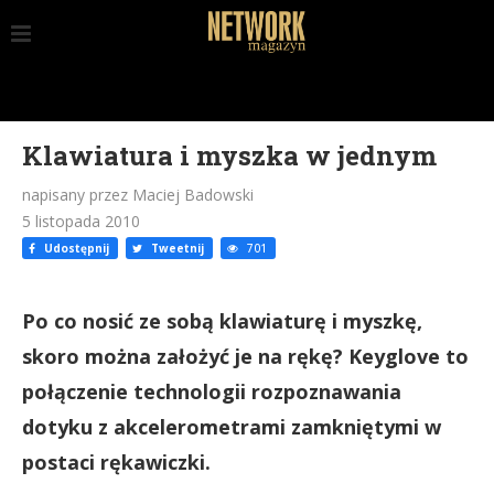
Klawiatura i myszka w jednym
napisany przez Maciej Badowski
5 listopada 2010
Udostępnij
Tweetnij
701
Po co nosić ze sobą klawiaturę i myszkę,
skoro można założyć je na rękę? Keyglove to
połączenie technologii rozpoznawania
dotyku z akcelerometrami zamkniętymi w
postaci rękawiczki.