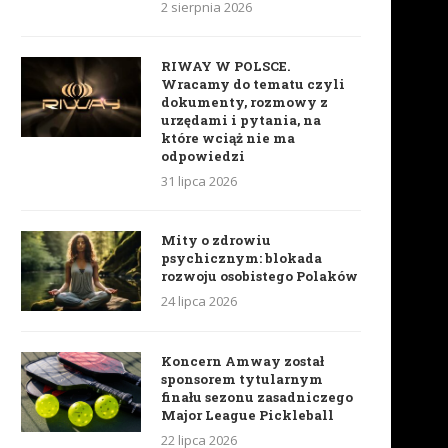
2 sierpnia 2026
RIWAY W POLSCE.
Wracamy do tematu czyli
dokumenty, rozmowy z
urzędami i pytania, na
które wciąż nie ma
odpowiedzi
31 lipca 2026
Mity o zdrowiu
psychicznym: blokada
rozwoju osobistego Polaków
24 lipca 2026
Koncern Amway został
sponsorem tytularnym
finału sezonu zasadniczego
Major League Pickleball
22 lipca 2026