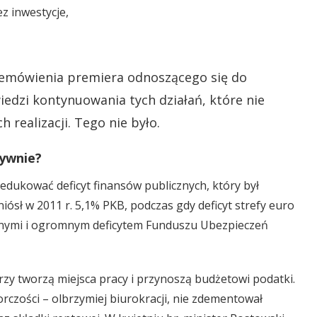
 inwestycje,
rzemówienia premiera odnoszącego się do
edzi kontynuowania tych działań, które nie
 realizacji. Tego nie było.
tywnie?
 redukować deficyt finansów publicznych, który był
ósł w 2011 r. 5,1% PKB, podczas gdy deficyt strefy euro
ywnymi i ogromnym deficytem Funduszu Ubezpieczeń
órzy tworzą miejsca pracy i przynoszą budżetowi podatki.
czości – olbrzymiej biurokracji, nie zdementował