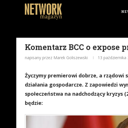
NE
Komentarz BCC o expose p
napisany przez Marek Goliszewski
13 października
Życzymy premierowi dobrze, a rządowi s
działania gospodarcze. Z zapowiedzi wy
społeczeństwa na nadchodzący kryzys (2
będzie: