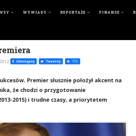
WSY
WYWIADY
REPORTAŻE
FINANSE
remiera
 2012
Udostępnij
Tweetnij
772
ukcesów. Premier słusznie położył akcent na
nika, że chodzi o przygotowanie
013-2015) i trudne czasy, a priorytetem