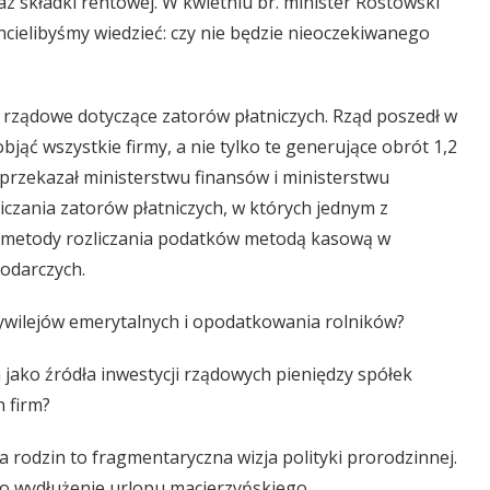
z składki rentowej. W kwietniu br. minister Rostowski
hcielibyśmy wiedzieć: czy nie będzie nieoczekiwanego
rządowe dotyczące zatorów płatniczych. Rząd poszedł w
jąć wszystkie firmy, a nie tylko te generujące obrót 1,2
 przekazał ministerstwu finansów i ministerstwu
zania zatorów płatniczych, w których jednym z
 metody rozliczania podatków metodą kasową w
odarczych.
rzywilejów emerytalnych i opodatkowania rolników?
jako źródła inwestycji rządowych pieniędzy spółek
 firm?
 rodzin to fragmentaryczna wizja polityki prorodzinnej.
ło wydłużenie urlopu macierzyńskiego.