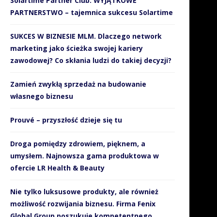
Solartime Partner Club. WYJĄTKOWE
PARTNERSTWO – tajemnica sukcesu Solartime
SUKCES W BIZNESIE MLM. Dlaczego network
marketing jako ścieżka swojej kariery
zawodowej? Co skłania ludzi do takiej decyzji?
Zamień zwykłą sprzedaż na budowanie
własnego biznesu
Prouvé – przyszłość dzieje się tu
Droga pomiędzy zdrowiem, pięknem, a
umysłem. Najnowsza gama produktowa w
ofercie LR Health & Beauty
Nie tylko luksusowe produkty, ale również
możliwość rozwijania biznesu. Firma Fenix
Global Group poszukuje kompetentnego