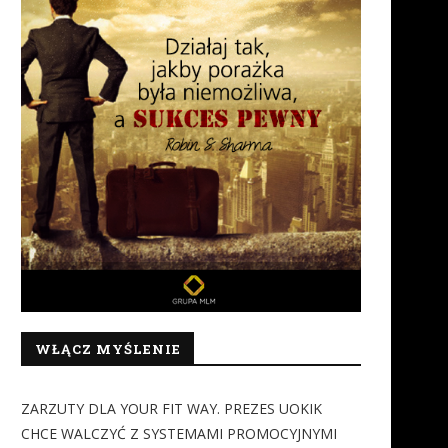
zkoły zawodowe i techniczne
Klienci chcą być wyjątk
za pan brat z...
traktowani, ale…
3 grudnia 2018
26 października 2018
WŁĄCZ MYŚLENIE
ZARZUTY DLA YOUR FIT WAY. PREZES UOKIK
CHCE WALCZYĆ Z SYSTEMAMI PROMOCYJNYMI