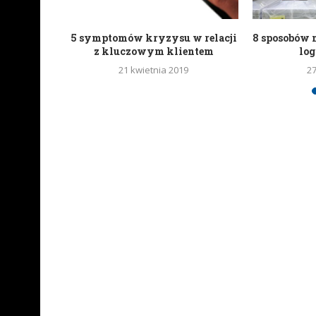
 trend w
5 symptomów kryzysu w relacji
8 sposobów 
nta
z kluczowym klientem
lo
18
21 kwietnia 2019
2