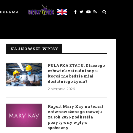
REKLAMA
NAJNOWSZE WPISY
PUŁAPKA ETATU. Dlaczego
człowiek zatrudniony u
kogoś nie będzie miał
dostatniego życia?
2 sierpnia 2026
Raport Mary Kay na temat
zrównoważonego rozwoju
za rok 2026 podkreśla
pozytywny wpływ
społeczny