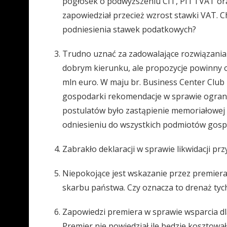
pogłosek o podwyższeniu CIT, PIT i VAT ora
zapowiedział przecież wzrost stawki VAT. C
podniesienia stawek podatkowych?
Trudno uznać za zadowalające rozwiązania 
dobrym kierunku, ale propozycje powinny ob
mln euro. W maju br. Business Center Club
gospodarki rekomendacje w sprawie ogranic
postulatów było zastąpienie memoriałowej
odniesieniu do wszystkich podmiotów gosp
Zabrakło deklaracji w sprawie likwidacji p
Niepokojące jest wskazanie przez premiera 
skarbu państwa. Czy oznacza to drenaż tych
Zapowiedzi premiera w sprawie wsparcia dla
Premier nie powiedział ile będzie kosztowa