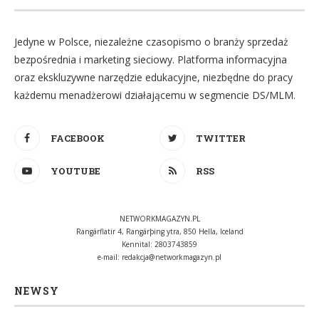
Jedyne w Polsce, niezależne czasopismo o branży sprzedaż
bezpośrednia i marketing sieciowy. Platforma informacyjna
oraz ekskluzywne narzędzie edukacyjne, niezbędne do pracy
każdemu menadżerowi działającemu w segmencie DS/MLM.
FACEBOOK
TWITTER
YOUTUBE
RSS
NETWORKMAGAZYN.PL
Rangárflatir 4, Rangárþing ytra, 850 Hella, Iceland
Kennital: 2803743859
e-mail:
redakcja@networkmagazyn.pl
NEWSY