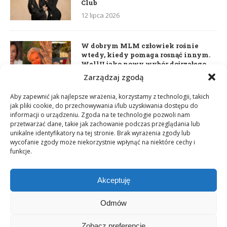
Club
12 lipca 2026
W dobrym MLM człowiek rośnie
wtedy, kiedy pomaga rosnąć innym.
WellU jako nowy wybór dojrzałego
lidera
Zarządzaj zgodą
2 czerwca 2026
Aby zapewnić jak najlepsze wrażenia, korzystamy z technologii, takich
jak pliki cookie, do przechowywania i/lub uzyskiwania dostępu do
informacji o urządzeniu. Zgoda na te technologie pozwoli nam
Daria Dudzik. Kocham Cię
przetwarzać dane, takie jak zachowanie podczas przeglądania lub
17 kwietnia 2026
unikalne identyfikatory na tej stronie. Brak wyrażenia zgody lub
wycofanie zgody może niekorzystnie wpłynąć na niektóre cechy i
funkcje.
Akceptuję
Odmów
Zobacz preferencje