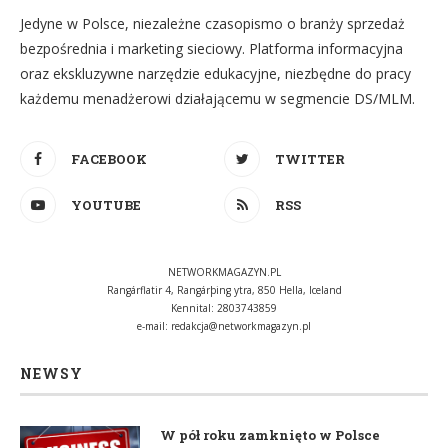
Jedyne w Polsce, niezależne czasopismo o branży sprzedaż
bezpośrednia i marketing sieciowy. Platforma informacyjna
oraz ekskluzywne narzędzie edukacyjne, niezbędne do pracy
każdemu menadżerowi działającemu w segmencie DS/MLM.
FACEBOOK
TWITTER
YOUTUBE
RSS
NETWORKMAGAZYN.PL
Rangárflatir 4, Rangárþing ytra, 850 Hella, Iceland
Kennital: 2803743859
e-mail:
redakcja@networkmagazyn.pl
NEWSY
W pół roku zamknięto w Polsce