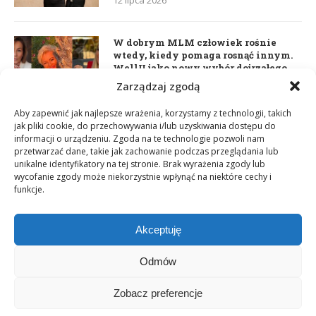
W dobrym MLM człowiek rośnie
wtedy, kiedy pomaga rosnąć innym.
WellU jako nowy wybór dojrzałego
lidera
Zarządzaj zgodą
2 czerwca 2026
Aby zapewnić jak najlepsze wrażenia, korzystamy z technologii, takich
jak pliki cookie, do przechowywania i/lub uzyskiwania dostępu do
informacji o urządzeniu. Zgoda na te technologie pozwoli nam
Daria Dudzik. Kocham Cię
przetwarzać dane, takie jak zachowanie podczas przeglądania lub
17 kwietnia 2026
unikalne identyfikatory na tej stronie. Brak wyrażenia zgody lub
wycofanie zgody może niekorzystnie wpłynąć na niektóre cechy i
funkcje.
Akceptuję
Odmów
Zobacz preferencje
Copyright © 2003-2025 Network Magazyn | Powered by
GT Media