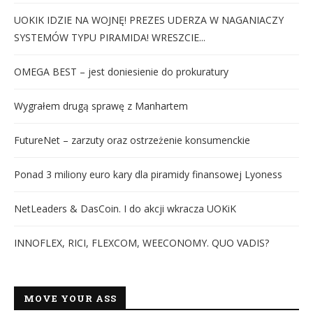
UOKIK IDZIE NA WOJNĘ! PREZES UDERZA W NAGANIACZY
SYSTEMÓW TYPU PIRAMIDA! WRESZCIE...
OMEGA BEST – jest doniesienie do prokuratury
Wygrałem drugą sprawę z Manhartem
FutureNet – zarzuty oraz ostrzeżenie konsumenckie
Ponad 3 miliony euro kary dla piramidy finansowej Lyoness
NetLeaders & DasCoin. I do akcji wkracza UOKiK
INNOFLEX, RICI, FLEXCOM, WEECONOMY. QUO VADIS?
MOVE YOUR ASS