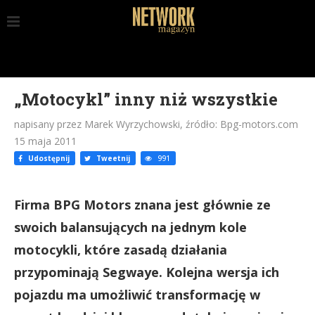
„Motocykl” inny niż wszystkie
napisany przez Marek Wyrzychowski, źródło: Bpg-motors.com
15 maja 2011
Udostępnij
Tweetnij
991
Firma BPG Motors znana jest głównie ze
swoich balansujących na jednym kole
motocykli, które zasadą działania
przypominają Segwaye. Kolejna wersja ich
pojazdu ma umożliwić transformację w