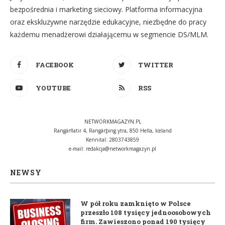
bezpośrednia i marketing sieciowy. Platforma informacyjna
oraz ekskluzywne narzędzie edukacyjne, niezbędne do pracy
każdemu menadżerowi działającemu w segmencie DS/MLM.
FACEBOOK
TWITTER
YOUTUBE
RSS
NETWORKMAGAZYN.PL
Rangárflatir 4, Rangárþing ytra, 850 Hella, Iceland
Kennital: 2803743859
e-mail:
redakcja@networkmagazyn.pl
NEWSY
W pół roku zamknięto w Polsce
przeszło 108 tysięcy jednoosobowych
firm. Zawieszono ponad 190 tysięcy