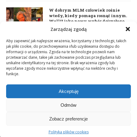
W dobrym MLM człowiek rośnie
wtedy, kiedy pomaga rosnąć innym.
WellU jako nowy wybór dojrzałego
lidera
Zarządzaj zgodą
2 czerwca 2026
Aby zapewnić jak najlepsze wrażenia, korzystamy z technologii, takich
jak pliki cookie, do przechowywania i/lub uzyskiwania dostępu do
informacji o urządzeniu. Zgoda na te technologie pozwoli nam
Daria Dudzik. Kocham Cię
przetwarzać dane, takie jak zachowanie podczas przeglądania lub
17 kwietnia 2026
unikalne identyfikatory na tej stronie. Brak wyrażenia zgody lub
wycofanie zgody może niekorzystnie wpłynąć na niektóre cechy i
funkcje.
Akceptuję
Odmów
Zobacz preferencje
Copyright © 2003-2025 Network Magazyn | Powered by
GT Media
World
Polityka plików cookies