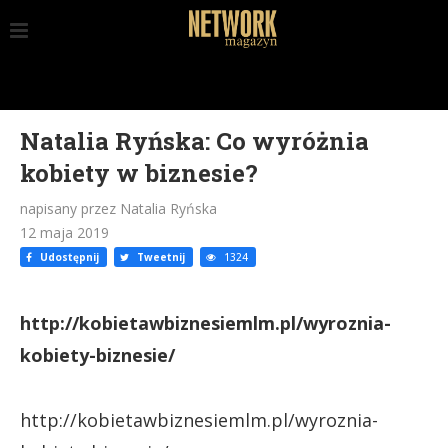
Natalia Ryńska: Co wyróżnia
kobiety w biznesie?
napisany przez Natalia Ryńska
12 maja 2019
Udostępnij
Tweetnij
1324
http://kobietawbiznesiemlm.pl/wyroznia-
kobiety-biznesie/
http://kobietawbiznesiemlm.pl/wyroznia-