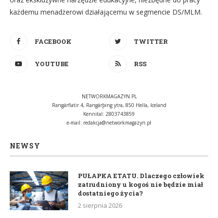
każdemu menadżerowi działającemu w segmencie DS/MLM.
FACEBOOK
TWITTER
YOUTUBE
RSS
NETWORKMAGAZYN.PL
Rangárflatir 4, Rangárþing ytra, 850 Hella, Iceland
Kennital: 2803743859
e-mail:
redakcja@networkmagazyn.pl
NEWSY
PUŁAPKA ETATU. Dlaczego człowiek
zatrudniony u kogoś nie będzie miał
dostatniego życia?
2 sierpnia 2026