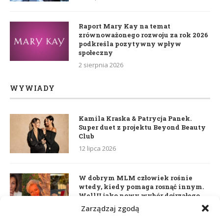
Raport Mary Kay na temat
zrównoważonego rozwoju za rok 2026
podkreśla pozytywny wpływ
społeczny
2 sierpnia 2026
WYWIADY
Kamila Kraska & Patrycja Panek.
Super duet z projektu Beyond Beauty
Club
12 lipca 2026
W dobrym MLM człowiek rośnie
wtedy, kiedy pomaga rosnąć innym.
WellU jako nowy wybór dojrzałego
lidera
Zarządzaj zgodą
2 czerwca 2026