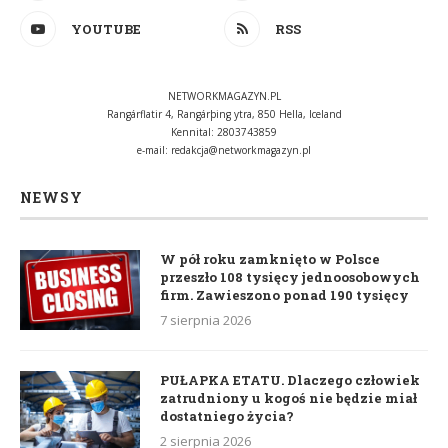
YOUTUBE
RSS
NETWORKMAGAZYN.PL
Rangárflatir 4, Rangárþing ytra, 850 Hella, Iceland
Kennital: 2803743859
e-mail:
redakcja@networkmagazyn.pl
NEWSY
W pół roku zamknięto w Polsce
przeszło 108 tysięcy jednoosobowych
firm. Zawieszono ponad 190 tysięcy
7 sierpnia 2026
PUŁAPKA ETATU. Dlaczego człowiek
zatrudniony u kogoś nie będzie miał
dostatniego życia?
2 sierpnia 2026