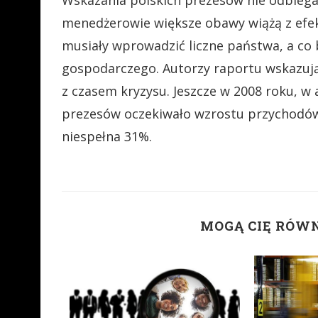
Wskazania polskich prezesów nie odbiegaj
menedżerowie większe obawy wiążą z efek
musiały wprowadzić liczne państwa, a co 
gospodarczego. Autorzy raportu wskazu
z czasem kryzysu. Jeszcze w 2008 roku, w
prezesów oczekiwało wzrostu przychodów 
niespełna 31%.
MOGĄ CIĘ RÓW