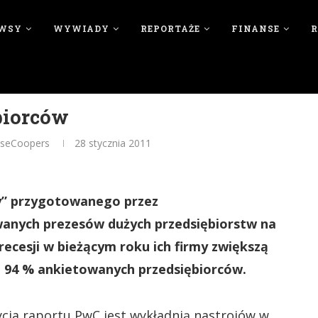
WSY
WYWIADY
REPORTAŻE
FINANSE
biorców
ouseCoopers
28 stycznia 2011
ey” przygotowanego przez
anych prezesów dużych przedsiębiorstw na
ecesji w bieżącym roku ich firmy zwiększą
t 94 % ankietowanych przedsiębiorców.
ycja raportu PwC jest wykładnią nastrojów w