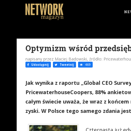
NE
Optymizm wśród przedsię
napisany przez Maciej Badowski, źródło: Pricewaterh
Udostępnij
Tweetnij
469
Jak wynika z raportu „Global CEO Surv
PricewaterhouseCoopers, 88% ankietow
całym świecie uważa, że wraz z końcem r
zyski. W Polsce tego samego zdania jes
Czternasta już ed