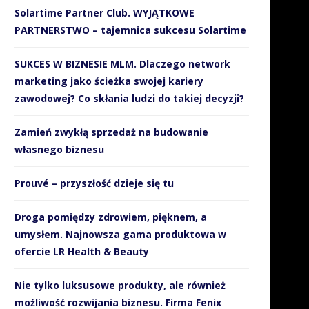
Solartime Partner Club. WYJĄTKOWE
PARTNERSTWO – tajemnica sukcesu Solartime
SUKCES W BIZNESIE MLM. Dlaczego network
zkoły zawodowe i techniczne
Klienci chcą być wyjątk
za pan brat z...
traktowani, ale…
marketing jako ścieżka swojej kariery
zawodowej? Co skłania ludzi do takiej decyzji?
3 grudnia 2018
26 października 2018
Zamień zwykłą sprzedaż na budowanie
własnego biznesu
Prouvé – przyszłość dzieje się tu
Droga pomiędzy zdrowiem, pięknem, a
umysłem. Najnowsza gama produktowa w
ofercie LR Health & Beauty
Nie tylko luksusowe produkty, ale również
możliwość rozwijania biznesu. Firma Fenix