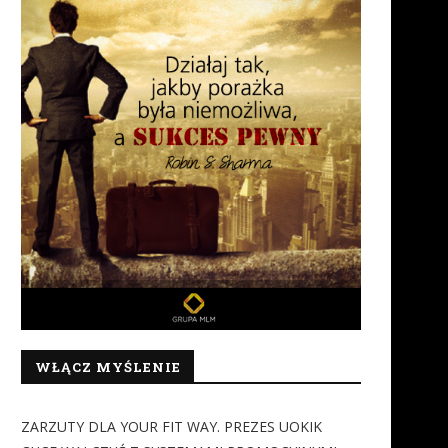
WŁĄCZ MYŚLENIE
ZARZUTY DLA YOUR FIT WAY. PREZES UOKIK