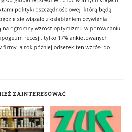
ą od globalnej średniej, choć w innych krajach
tami polityki oszczędnościowej, którą będą
będzie się wiązało z osłabieniem ożywienia
ją na ogromny wzrost optymizmu w porównaniu
 apogeum recesji, tylko 17% ankietowanych
firmy, a rok później odsetek ten wzrósł do
NIEŻ ZAINTERESOWAĆ