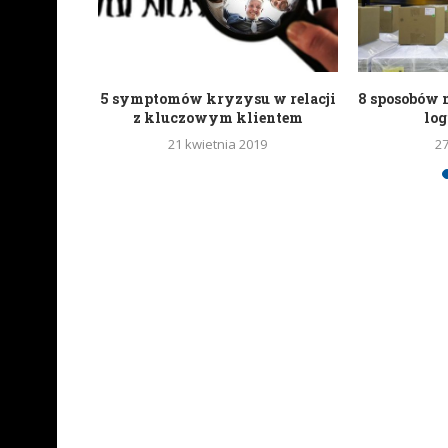
 trend w
5 symptomów kryzysu w relacji
8 sposobów 
nta
z kluczowym klientem
lo
18
21 kwietnia 2019
2