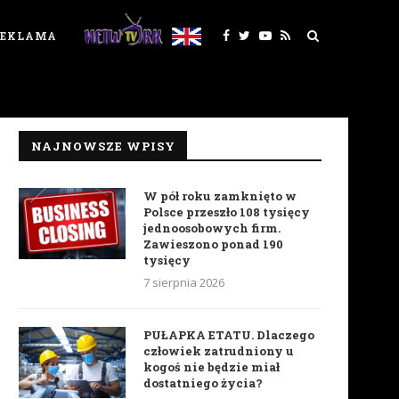
REKLAMA
NAJNOWSZE WPISY
W pół roku zamknięto w
Polsce przeszło 108 tysięcy
jednoosobowych firm.
Zawieszono ponad 190
tysięcy
7 sierpnia 2026
PUŁAPKA ETATU. Dlaczego
człowiek zatrudniony u
kogoś nie będzie miał
dostatniego życia?