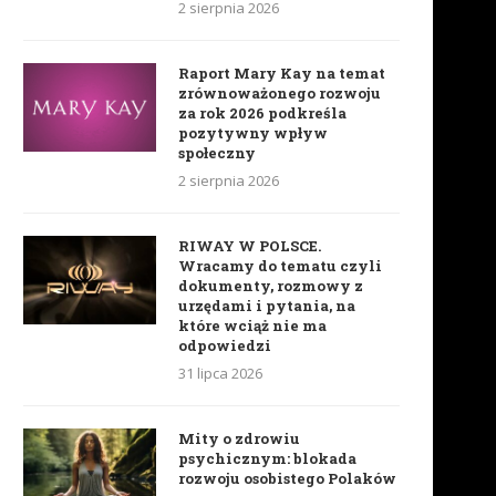
2 sierpnia 2026
Raport Mary Kay na temat
zrównoważonego rozwoju
za rok 2026 podkreśla
pozytywny wpływ
społeczny
2 sierpnia 2026
RIWAY W POLSCE.
Wracamy do tematu czyli
dokumenty, rozmowy z
urzędami i pytania, na
które wciąż nie ma
odpowiedzi
31 lipca 2026
Mity o zdrowiu
psychicznym: blokada
rozwoju osobistego Polaków