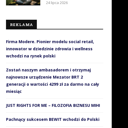
24 lipca 2026
jbardziej luksusowy telewizor
HP DeskJet z systemem sta
OLED?
zasilania w atrament
12 listopada 2017
13 czerwca 2017
REKLAMA
Firma Modere. Pionier modelu social retail,
innowator w dziedzinie zdrowia i wellness
wchodzi na rynek polski
Zostań naszym ambasadorem i otrzymaj
najnowsze urządzenie Mezator BRT 2
generacji o wartości 4299 zł za darmo na cały
miesiąc
JUST RIGHTS FOR ME – FILOZOFIA BIZNESU MIHI
Pachnący sukcesem BEWIT wchodzi do Polski