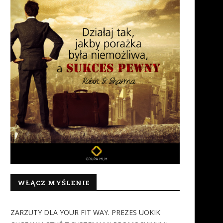
WŁĄCZ MYŚLENIE
ZARZUTY DLA YOUR FIT WAY. PREZES UOKIK