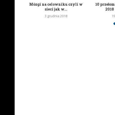
tknięciem
Mózgi na celowniku czyli w
10 przeło
a
sieci jak w...
2018 
6
3 grudnia 2018
1