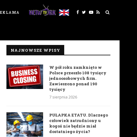
REKLAMA
NAJNOWSZE WPISY
W pół roku zamknięto w
Polsce przeszło 108 tysięcy
jednoosobowych firm.
Zawieszono ponad 190
tysięcy
7 sierpnia 2026
PUŁAPKA ETATU. Dlaczego
człowiek zatrudniony u
kogoś nie będzie miał
dostatniego życia?