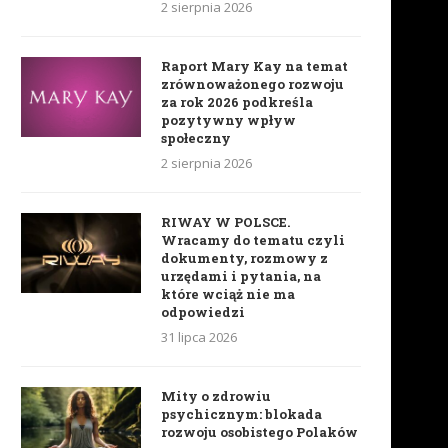
2 sierpnia 2026
Raport Mary Kay na temat
zrównoważonego rozwoju
za rok 2026 podkreśla
pozytywny wpływ
społeczny
2 sierpnia 2026
RIWAY W POLSCE.
Wracamy do tematu czyli
dokumenty, rozmowy z
urzędami i pytania, na
które wciąż nie ma
odpowiedzi
31 lipca 2026
Mity o zdrowiu
psychicznym: blokada
rozwoju osobistego Polaków