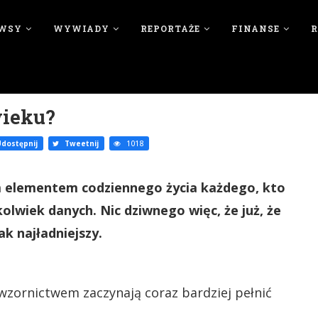
WSY
WYWIADY
REPORTAŻE
FINANSE
wieku?
dostępnij
Tweetnij
1018
ym elementem codziennego życia każdego, kto
olwiek danych. Nic dziwnego więc, że już, że
k najładniejszy.
ornictwem zaczynają coraz bardziej pełnić