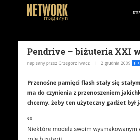
NE
Pendrive – biżuteria XXI 
napisany przez Grzegorz Iwacz
2 grudnia 2009
U
Przenośne pamięci flash stały się stał
ma do czynienia z przenoszeniem jakichk
chcemy, żeby ten użyteczny gadżet był ja
ee
Niektóre modele swoim wysmakowanym wz
rolę biżuterii.