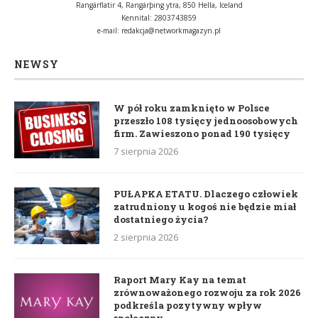
Rangárflatir 4, Rangárþing ytra, 850 Hella, Iceland
Kennital: 2803743859
e-mail:
redakcja@networkmagazyn.pl
NEWSY
W pół roku zamknięto w Polsce
przeszło 108 tysięcy jednoosobowych
firm. Zawieszono ponad 190 tysięcy
7 sierpnia 2026
PUŁAPKA ETATU. Dlaczego człowiek
zatrudniony u kogoś nie będzie miał
dostatniego życia?
2 sierpnia 2026
Raport Mary Kay na temat
zrównoważonego rozwoju za rok 2026
podkreśla pozytywny wpływ
społeczny