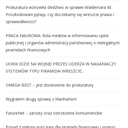
Prokuratura wznowiła śledztwo w sprawie Waldemara M.
Poszkodowani pytają: czy doczekamy się wreszcie prawa i
sprawiedliwości?
PRACA NAUKOWA: Rola mediów w informowaniu opinii
publicznej i organów administracji państwowej o nielegalnych
piramidach finansowych
UOKIK IDZIE NA WOJNĘ! PREZES UDERZA W NAGANIACZY
SYSTEMÓW TYPU PIRAMIDA! WRESZCIE...
OMEGA BEST – jest doniesienie do prokuratury
Wygrałem drugą sprawę z Manhartem
FutureNet – zarzuty oraz ostrzeżenie konsumenckie
Ponad 3 miliony euro kary dla piramidy finansowej Lyoness