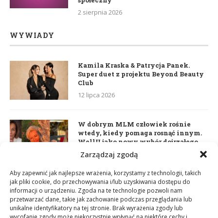
2 sierpnia 2026
WYWIADY
Kamila Kraska & Patrycja Panek.
Super duet z projektu Beyond Beauty
Club
12 lipca 2026
W dobrym MLM człowiek rośnie
wtedy, kiedy pomaga rosnąć innym.
WellU jako nowy wybór dojrzałego
lidera
Zarządzaj zgodą
2 czerwca 2026
Aby zapewnić jak najlepsze wrażenia, korzystamy z technologii, takich
jak pliki cookie, do przechowywania i/lub uzyskiwania dostępu do
informacji o urządzeniu. Zgoda na te technologie pozwoli nam
Daria Dudzik. Kocham Cię
przetwarzać dane, takie jak zachowanie podczas przeglądania lub
17 kwietnia 2026
unikalne identyfikatory na tej stronie. Brak wyrażenia zgody lub
wycofanie zgody może niekorzystnie wpłynąć na niektóre cechy i