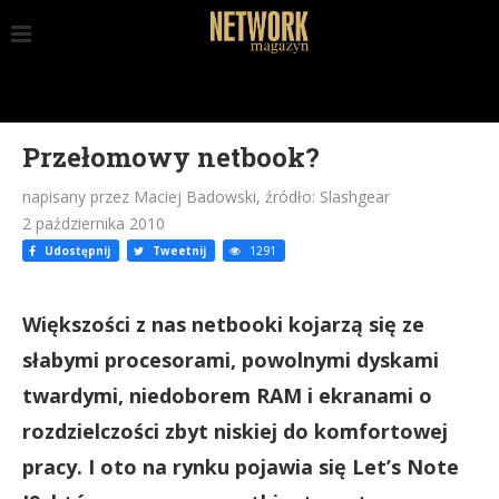
Przełomowy netbook?
napisany przez Maciej Badowski, źródło: Slashgear
2 października 2010
Udostępnij
Tweetnij
1291
Większości z nas netbooki kojarzą się ze
słabymi procesorami, powolnymi dyskami
twardymi, niedoborem RAM i ekranami o
rozdzielczości zbyt niskiej do komfortowej
pracy. I oto na rynku pojawia się Let’s Note