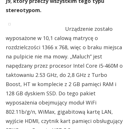
J9, który przeczy wszystkim tego typu
stereotypom.
Urządzenie zostało
wyposażone w 10,1 calową matrycę o
rozdzielczości 1366 x 768, więc o braku miejsca
na pulpicie nie ma mowy. „Maluch” jest
napędzany przez procesor Intel Core i5-460M o
taktowaniu 2.53 GHz, do 2,8 GHz z Turbo
Boost, HT w komplecie z 2 GB pamięci RAM i
128 GB dyskiem SSD. Do tego pakiet
wyposażenia obejmujący moduł WiFi
802.11b/g/n, WiMax, gigabitową kartę LAN,
wyjście HDMI, czytnik kart pamięci obsługujący