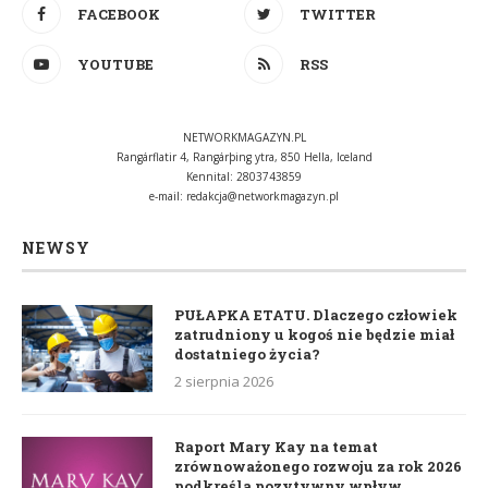
FACEBOOK
TWITTER
YOUTUBE
RSS
NETWORKMAGAZYN.PL
Rangárflatir 4, Rangárþing ytra, 850 Hella, Iceland
Kennital: 2803743859
e-mail:
redakcja@networkmagazyn.pl
NEWSY
PUŁAPKA ETATU. Dlaczego człowiek
zatrudniony u kogoś nie będzie miał
dostatniego życia?
2 sierpnia 2026
Raport Mary Kay na temat
zrównoważonego rozwoju za rok 2026
podkreśla pozytywny wpływ