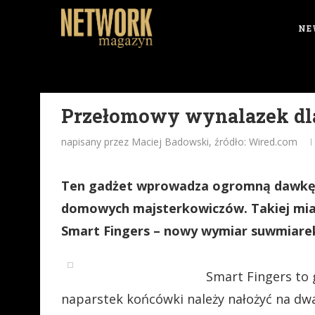
NE
Przełomowy wynalazek dl
napisany przez Maciej Badowski, źródło: Wired.com
Ten gadżet wprowadza ogromną dawkę n
domowych majsterkowiczów. Takiej miark
Smart Fingers – nowy wymiar suwmiare
Smart Fingers to
naparstek końcówki należy nałożyć na dwa 