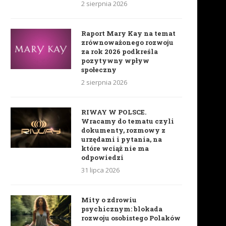
2 sierpnia 2026
Raport Mary Kay na temat
zrównoważonego rozwoju
za rok 2026 podkreśla
pozytywny wpływ
społeczny
2 sierpnia 2026
RIWAY W POLSCE.
Wracamy do tematu czyli
dokumenty, rozmowy z
urzędami i pytania, na
które wciąż nie ma
odpowiedzi
31 lipca 2026
Mity o zdrowiu
psychicznym: blokada
rozwoju osobistego Polaków