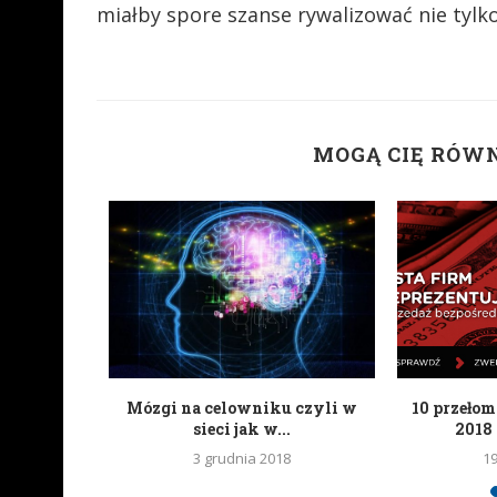
miałby spore szanse rywalizować nie tylk
MOGĄ CIĘ RÓW
tknięciem
Mózgi na celowniku czyli w
10 przeło
a
sieci jak w...
2018 
6
3 grudnia 2018
1