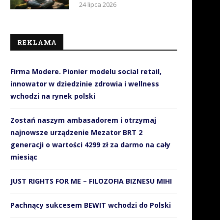
24 lipca 2026
REKLAMA
Firma Modere. Pionier modelu social retail,
innowator w dziedzinie zdrowia i wellness
wchodzi na rynek polski
Zostań naszym ambasadorem i otrzymaj
najnowsze urządzenie Mezator BRT 2
generacji o wartości 4299 zł za darmo na cały
miesiąc
jbardziej luksusowy telewizor
HP DeskJet z systemem sta
JUST RIGHTS FOR ME – FILOZOFIA BIZNESU MIHI
OLED?
zasilania w atrament
12 listopada 2017
13 czerwca 2017
Pachnący sukcesem BEWIT wchodzi do Polski