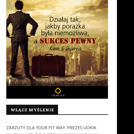
WŁĄCZ MYŚLENIE
ZARZUTY DLA YOUR FIT WAY. PREZES UOKIK