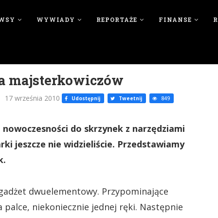
WSY
WYWIADY
REPORTAŻE
FINANSE
a majsterkowiczów
17 września 2010
Udostępnij
Tweetnij
849
owoczesności do skrzynek z narzędziami
i jeszcze nie widzieliście. Przedstawiamy
k.
 gadżet dwuelementowy. Przypominające
palce, niekoniecznie jednej ręki. Następnie