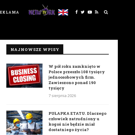
REKLAMA
NAJNOWSZE WPISY
W pół roku zamknięto w
Polsce przeszło 108 tysięcy
jednoosobowych firm.
Zawieszono ponad 190
tysięcy
7 sierpnia 2026
PUŁAPKA ETATU. Dlaczego
człowiek zatrudniony u
kogoś nie będzie miał
dostatniego życia?