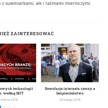
o z suwmiarkami, ale i taśmami mierniczymi.
NIEŻ ZAINTERESOWAĆ
mowych technologii
Rewolucja internetu rzeczy a
Na
r. według MIT
bezpieczeństwo
9 marca 2018
20 lutego 2018