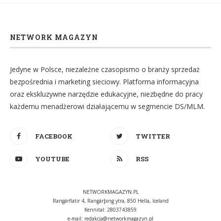
NETWORK MAGAZYN
Jedyne w Polsce, niezależne czasopismo o branży sprzedaż
bezpośrednia i marketing sieciowy. Platforma informacyjna
oraz ekskluzywne narzędzie edukacyjne, niezbędne do pracy
każdemu menadżerowi działającemu w segmencie DS/MLM.
FACEBOOK
TWITTER
YOUTUBE
RSS
NETWORKMAGAZYN.PL
Rangárflatir 4, Rangárþing ytra, 850 Hella, Iceland
Kennital: 2803743859
e-mail:
redakcja@networkmagazyn.pl