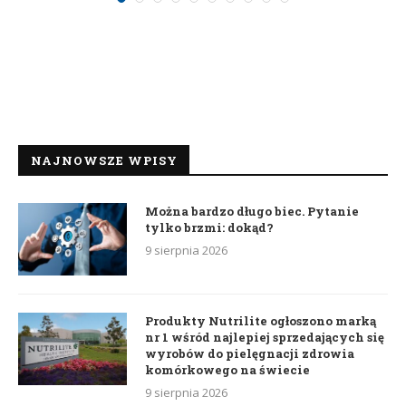
NAJNOWSZE WPISY
Można bardzo długo biec. Pytanie
tylko brzmi: dokąd?
9 sierpnia 2026
Produkty Nutrilite ogłoszono marką
nr 1 wśród najlepiej sprzedających się
wyrobów do pielęgnacji zdrowia
komórkowego na świecie
9 sierpnia 2026