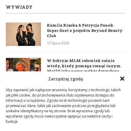
WYWIADY
Kamila Kraska & Patrycja Panek.
Super duet z projektu Beyond Beauty
Club
12 lipca 2026
W dobrym MLM człowiek rośnie
wtedy, kiedy pomaga rosnąć innym.
WellU jako nowy wybór dojrzałego
lidera
Zarządzaj zgodą
2 czerwca 2026
Aby zapewnić jak najlepsze wrażenia, korzystamy z technologii, takich
jak pliki cookie, do przechowywania i/lub uzyskiwania dostępu do
informacji o urządzeniu. Zgoda na te technologie pozwoli nam
Daria Dudzik. Kocham Cię
przetwarzać dane, takie jak zachowanie podczas przeglądania lub
17 kwietnia 2026
unikalne identyfikatory na tej stronie. Brak wyrażenia zgody lub
wycofanie zgody może niekorzystnie wpłynąć na niektóre cechy i
funkcje.