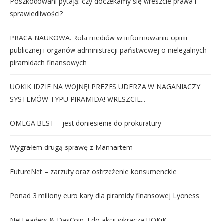
Poszkodowani pytają: czy doczekamy się wreszcie prawa i
sprawiedliwości?
PRACA NAUKOWA: Rola mediów w informowaniu opinii
publicznej i organów administracji państwowej o nielegalnych
piramidach finansowych
UOKIK IDZIE NA WOJNĘ! PREZES UDERZA W NAGANIACZY
SYSTEMÓW TYPU PIRAMIDA! WRESZCIE...
OMEGA BEST – jest doniesienie do prokuratury
Wygrałem drugą sprawę z Manhartem
FutureNet – zarzuty oraz ostrzeżenie konsumenckie
Ponad 3 miliony euro kary dla piramidy finansowej Lyoness
NetLeaders & DasCoin. I do akcji wkracza UOKiK