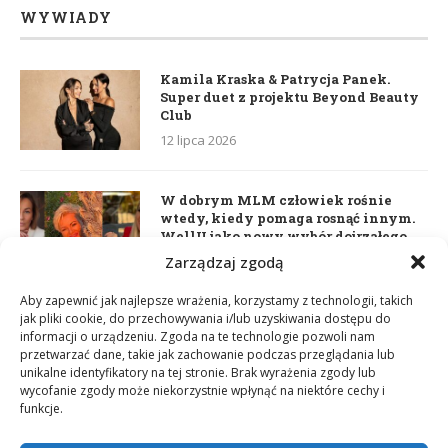
WYWIADY
Kamila Kraska & Patrycja Panek.
Super duet z projektu Beyond Beauty
Club
12 lipca 2026
W dobrym MLM człowiek rośnie
wtedy, kiedy pomaga rosnąć innym.
WellU jako nowy wybór dojrzałego
lidera
Zarządzaj zgodą
2 czerwca 2026
Aby zapewnić jak najlepsze wrażenia, korzystamy z technologii, takich
jak pliki cookie, do przechowywania i/lub uzyskiwania dostępu do
informacji o urządzeniu. Zgoda na te technologie pozwoli nam
Daria Dudzik. Kocham Cię
przetwarzać dane, takie jak zachowanie podczas przeglądania lub
17 kwietnia 2026
unikalne identyfikatory na tej stronie. Brak wyrażenia zgody lub
wycofanie zgody może niekorzystnie wpłynąć na niektóre cechy i
funkcje.