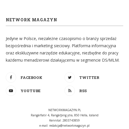
NETWORK MAGAZYN
Jedyne w Polsce, niezależne czasopismo o branży sprzedaż
bezpośrednia i marketing sieciowy. Platforma informacyjna
oraz ekskluzywne narzędzie edukacyjne, niezbędne do pracy
każdemu menadżerowi działającemu w segmencie DS/MLM.
FACEBOOK
TWITTER
YOUTUBE
RSS
NETWORKMAGAZYN.PL
Rangárflatir 4, Rangárþing ytra, 850 Hella, Iceland
Kennital: 2803743859
e-mail:
redakcja@networkmagazyn.pl