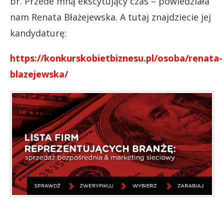
br. Przede mną ekscytujący czas – powiedziała
nam Renata Błażejewska. A tutaj znajdziecie jej
kandydaturę:
https://konkurskobietbiznesu.pl/osoba/renata-
blazejewska/