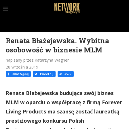
Renata Błażejewska. Wybitna
osobowość w biznesie MLM
napisany przez Katarzyna Wagner
28 września 2019
Udostępnij
Tweetnij
4572
Renata Błażejewska budująca swój biznes
MLM w oparciu o współpracę z firmą Forever
Living Products ma szansę zostać laureatką
prestiżowego konkursu Polish