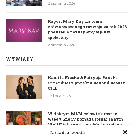
2 sierpnia 2026
Raport Mary Kay na temat
zrównoważonego rozwoju za rok 2026
podkreśla pozytywny wpływ
społeczny
2 sierpnia 2026
WYWIADY
Kamila Kraska & Patrycja Panek.
Super duet z projektu Beyond Beauty
Club
12 lipca 2026
W dobrym MLM człowiek rośnie
wtedy, kiedy pomaga rosnąć innym.
WellU jako nowy wybór dojrzałego
lidera
Zarządzaj zgodą