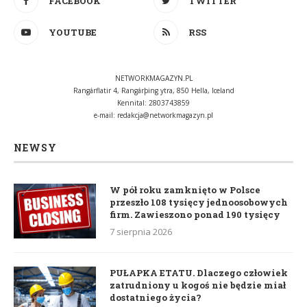
FACEBOOK
TWITTER
YOUTUBE
RSS
NETWORKMAGAZYN.PL
Rangárflatir 4, Rangárþing ytra, 850 Hella, Iceland
Kennital: 2803743859
e-mail:
redakcja@networkmagazyn.pl
NEWSY
W pół roku zamknięto w Polsce
przeszło 108 tysięcy jednoosobowych
firm. Zawieszono ponad 190 tysięcy
7 sierpnia 2026
PUŁAPKA ETATU. Dlaczego człowiek
zatrudniony u kogoś nie będzie miał
dostatniego życia?