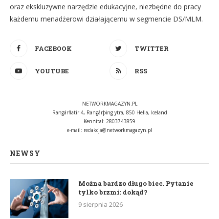
oraz ekskluzywne narzędzie edukacyjne, niezbędne do pracy
każdemu menadżerowi działającemu w segmencie DS/MLM.
FACEBOOK
TWITTER
YOUTUBE
RSS
NETWORKMAGAZYN.PL
Rangárflatir 4, Rangárþing ytra, 850 Hella, Iceland
Kennital: 2803743859
e-mail:
redakcja@networkmagazyn.pl
NEWSY
Można bardzo długo biec. Pytanie
tylko brzmi: dokąd?
9 sierpnia 2026