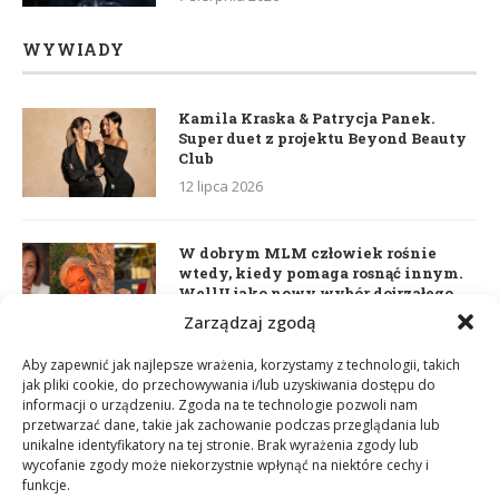
WYWIADY
Kamila Kraska & Patrycja Panek.
Super duet z projektu Beyond Beauty
Club
12 lipca 2026
W dobrym MLM człowiek rośnie
wtedy, kiedy pomaga rosnąć innym.
WellU jako nowy wybór dojrzałego
lidera
Zarządzaj zgodą
2 czerwca 2026
Aby zapewnić jak najlepsze wrażenia, korzystamy z technologii, takich
jak pliki cookie, do przechowywania i/lub uzyskiwania dostępu do
informacji o urządzeniu. Zgoda na te technologie pozwoli nam
Daria Dudzik. Kocham Cię
przetwarzać dane, takie jak zachowanie podczas przeglądania lub
17 kwietnia 2026
unikalne identyfikatory na tej stronie. Brak wyrażenia zgody lub
wycofanie zgody może niekorzystnie wpłynąć na niektóre cechy i
funkcje.