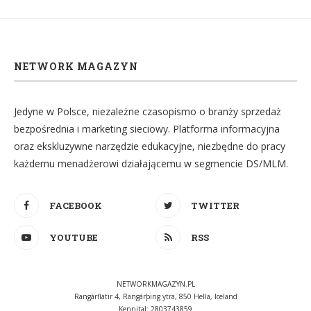
NETWORK MAGAZYN
Jedyne w Polsce, niezależne czasopismo o branży sprzedaż
bezpośrednia i marketing sieciowy. Platforma informacyjna
oraz ekskluzywne narzędzie edukacyjne, niezbędne do pracy
każdemu menadżerowi działającemu w segmencie DS/MLM.
FACEBOOK
TWITTER
YOUTUBE
RSS
NETWORKMAGAZYN.PL
Rangárflatir 4, Rangárþing ytra, 850 Hella, Iceland
Kennital: 2803743859