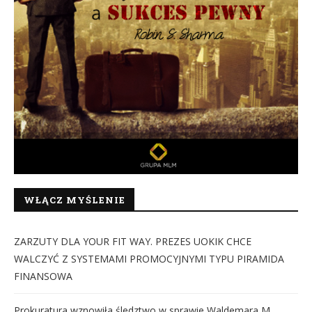
WŁĄCZ MYŚLENIE
ZARZUTY DLA YOUR FIT WAY. PREZES UOKIK CHCE
WALCZYĆ Z SYSTEMAMI PROMOCYJNYMI TYPU PIRAMIDA
FINANSOWA
Prokuratura wznowiła śledztwo w sprawie Waldemara M.