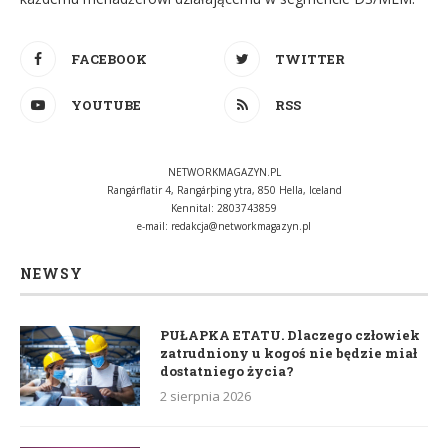
FACEBOOK
TWITTER
YOUTUBE
RSS
NETWORKMAGAZYN.PL
Rangárflatir 4, Rangárþing ytra, 850 Hella, Iceland
Kennital: 2803743859
e-mail:
redakcja@networkmagazyn.pl
NEWSY
PUŁAPKA ETATU. Dlaczego człowiek
zatrudniony u kogoś nie będzie miał
dostatniego życia?
2 sierpnia 2026