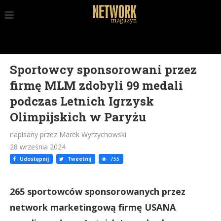
Sportowcy sponsorowani przez
firmę MLM zdobyli 99 medali
podczas Letnich Igrzysk
Olimpijskich w Paryżu
napisany przez Marek Wyrzychowski
28 września 2024
Udostępnij
Tweetnij
755
265 sportowców sponsorowanych przez
network marketingową firmę USANA