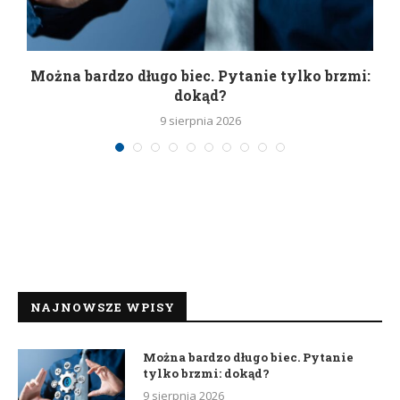
Można bardzo długo biec. Pytanie tylko brzmi:
P
dokąd?
9 sierpnia 2026
NAJNOWSZE WPISY
Można bardzo długo biec. Pytanie
tylko brzmi: dokąd?
9 sierpnia 2026