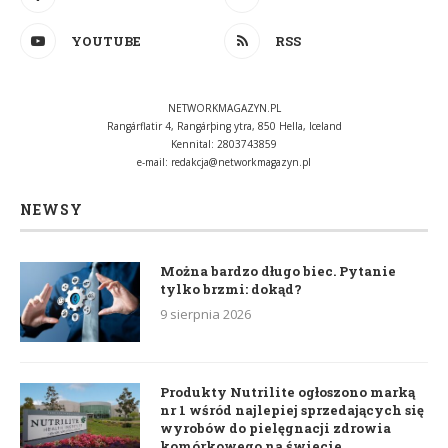
YOUTUBE
RSS
NETWORKMAGAZYN.PL
Rangárflatir 4, Rangárþing ytra, 850 Hella, Iceland
Kennital: 2803743859
e-mail:
redakcja@networkmagazyn.pl
NEWSY
Można bardzo długo biec. Pytanie
tylko brzmi: dokąd?
9 sierpnia 2026
Produkty Nutrilite ogłoszono marką
nr 1 wśród najlepiej sprzedających się
wyrobów do pielęgnacji zdrowia
komórkowego na świecie