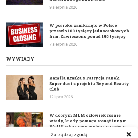
9 sierpnia 2026
W pół roku zamknięto w Polsce
przeszło 108 tysięcy jednoosobowych
firm. Zawieszono ponad 190 tysięcy
7 sierpnia 2026
WYWIADY
Kamila Kraska & Patrycja Panek.
Super duet z projektu Beyond Beauty
Club
12 lipca 2026
W dobrym MLM człowiek rośnie
wtedy, kiedy pomaga rosnąć innym.
WellU jako nowy wybór dojrzałego
lidera
Zarządzaj zgodą